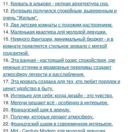
11.
Кровать в алькове - уютная архитектура сна.
12.
Интерьер получился спокойным, выверенным и
очень "Жилым".
13.
Две детские комнаты с похожим настроением.
14.
Маленькая квартира для молодой девушки.
15.
Немного фантазии, минимальный бюджет - и в
комнате появляется стильное зеркало с мягкой
подсветкой.
16.
Эта ванная - настоящий оазис спокойствия, где
нежные оттенки и мраморные переливы создают
атмосферу легкости и расслабления.
17.
Эта кровать создана для тех, кто любит порядок и
ценит удобство в быту.
18.
Интерьер для себя: когда дизайн - это чувство.
19.
Мелочи решают всё - особенно в интерьере.
20.
Французский шик в аренду.
21.
Полочки, которые делают атмосферу.
22.
Французский шарм в современном интерьере.
23.
Mid - Century Modern для молодой девушки.