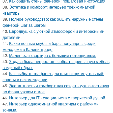
37.
Как обшить стены фанерой: пошаговая инструкция
38.
Эстетика и комфорт: интерьер трёхкомнатной
квартиры.
39.
Полное руководство: как обшить наружные стены
фанерой шаг за шагом
40.
Евродвушка с уютной атмосферой и интересными
деталями.
41.
Какие ночные клубы и бары популярны среди
молодежи в Калининграде
42.
Маленькая квартира с большим потенциалом.
43.
Задача была непростая - собрать привычную мебель
в единый образ.
44.
Как выбрать трафарет для плитки прямоугольный:
советы и рекомендации
45.
Элегантность и комфорт: как создать кухню-гостиную
во французском стиле
46.
Интерьер для IT - специалиста с творческой душой.
47.
Интерьер однокомнатной квартиры с рабочими
зонами.