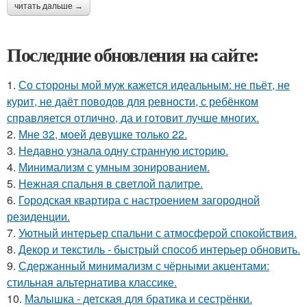
читать дальше →
Последние обновления на сайте:
1.
Со стороны мой муж кажется идеальным: не пьёт, не
курит, не даёт поводов для ревности, с ребёнком
справляется отлично, да и готовит лучше многих.
2.
Мне 32, моей девушке только 22.
3.
Недавно узнала одну странную историю.
4.
Минимализм с умным зонированием.
5.
Нежная спальня в светлой палитре.
6.
Городская квартира с настроением загородной
резиденции.
7.
Уютный интерьер спальни с атмосферой спокойствия.
8.
Декор и текстиль - быстрый способ интерьер обновить.
9.
Сдержанный минимализм с чёрными акцентами:
стильная альтернатива классике.
10.
Малышка - детская для братика и сестрёнки.