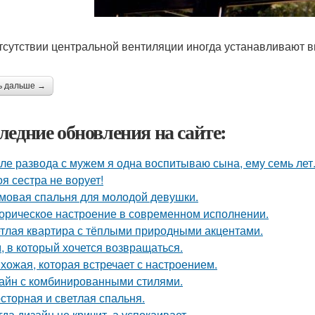
тсутствии центральной вентиляции иногда устанавливают 
ь дальше →
ледние обновления на сайте:
ле развода с мужем я одна воспитываю сына, ему семь лет
оя сестра не ворует!
мовая спальня для молодой девушки.
орическое настроение в современном исполнении.
тлая квартира с тёплыми природными акцентами.
, в который хочется возвращаться.
хожая, которая встречает с настроением.
айн с комбинированными стилями.
сторная и светлая спальня.
гда дизайн не кричит, а успокаивает.