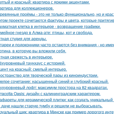
лтый и красный: квартира с яркими акцентами.
артира для коллекционеров.
ревянные проёмы - это не только функционально, но и крас
этом проекте сочетаются фактуры и цвета, которые притяги
хматная клетка в интерьере - возвращение графики.
мейное гнездо в Алма-ате: птицы, кот и свобода.
тная студия для аренды.
тареи и подоконники часто остаются без внимания - но имен
ртина, в которую вы вложили себя.
тная свежесть в интерьере.
ёхуровневый таунхаус с историей.
цент на красный: смелый интерьер.
остранство для творческой пары из киноиндустрии.
елое сочетание: насыщенный синий и глубокий красный.
ухуровневый лофт: максимум простора на 82 квадратах.
rracotta Oasis: дизайн с калининградским характером.
афареты для керамической плитки: как создать уникальный
 даче нашли старую тумбу и решили не выбрасывать.
зуальный шик: квартира в Минске как пример дорогого инте