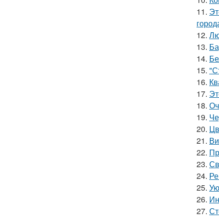
11.
Эт
город
12.
Лю
13.
Ба
14.
Бе
15.
"С
16.
Кв
17.
Эт
18.
Оч
19.
Че
20.
Цв
21.
Ви
22.
Пр
23.
Св
24.
Ре
25.
Ую
26.
Ин
27.
Ст