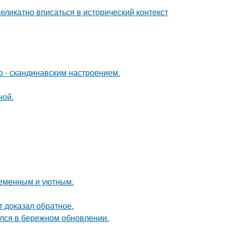
еликатно вписаться в исторический контекст
о - скандинавским настроением.
ной.
ременным и уютным.
кт доказал обратное.
ался в бережном обновлении.