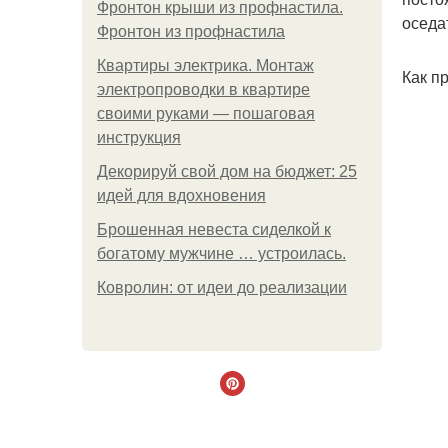
Фронтон крыши из профнастила.
оседа
Фронтон из профнастила
Квартиры электрика. Монтаж
Как п
электропроводки в квартире
своими руками — пошаговая
инструкция
Декорируй свой дом на бюджет: 25
идей для вдохновения
Брошенная невеста сиделкой к
богатому мужчине … устроилась.
Ковролин: от идеи до реализации