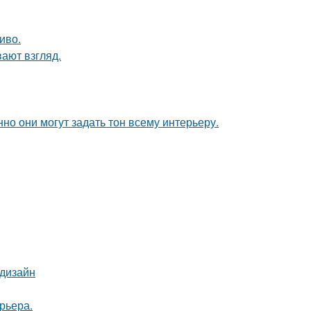
иво.
вают взгляд.
но они могут задать тон всему интерьеру.
 дизайн
рьера.