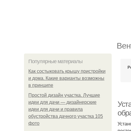
Вен
Популярные материалы
Р
Как состыковать крышу пристройки
и дома. Какие варианты возможны
в принципе
Простой дизайн участка. Лучшие
идеи для дачи — дизайнерские
Уста
идеи для дачи и правила
обр
обустройства дачного участка 105
Устан
фото
посто