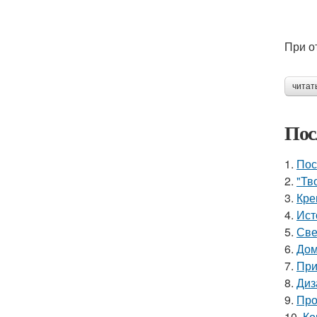
При о
читат
Пос
1.
Пос
2.
"Тв
3.
Кре
4.
Ист
5.
Све
6.
Дом
7.
При
8.
Диз
9.
Про
10.
Ко