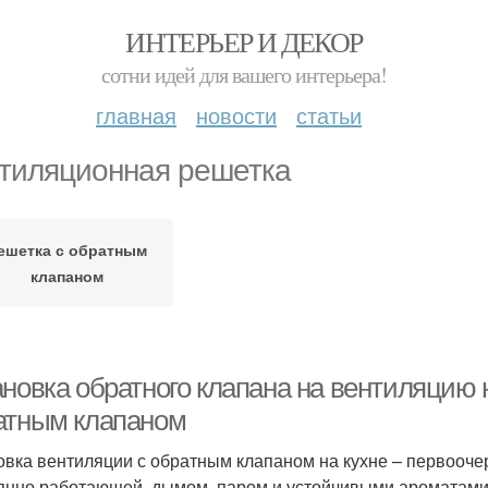
ИНТЕРЬЕР И ДЕКОР
сотни идей для вашего интерьера!
главная
новости
статьи
тиляционная решетка
ешетка с обратным
клапаном
новка обратного клапана на вентиляцию 
атным клапаном
овка вентиляции с обратным клапаном на кухне – первоочере
янно работающей, дымом, паром и устойчивыми ароматами 