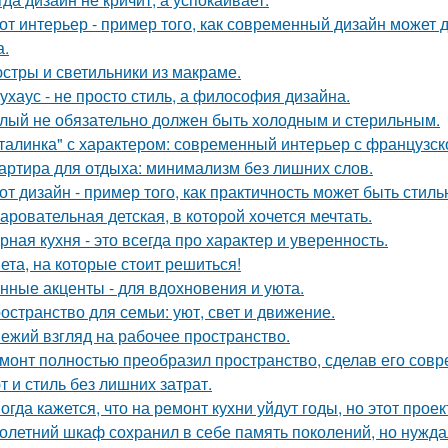
от интерьер - пример того, как современный дизайн может д
а.
стры и светильники из макраме.
ухаус - не просто стиль, а философия дизайна.
лый не обязательно должен быть холодным и стерильным.
талинка" с характером: современный интерьер с французск
артира для отдыха: минимализм без лишних слов.
от дизайн - пример того, как практичность может быть стиль
аровательная детская, в которой хочется мечтать.
рная кухня - это всегда про характер и уверенность.
ета, на которые стоит решиться!
нные акценты - для вдохновения и уюта.
остранство для семьи: уют, свет и движение.
ежий взгляд на рабочее пространство.
монт полностью преобразил пространство, сделав его сов
т и стиль без лишних затрат.
огда кажется, что на ремонт кухни уйдут годы, но этот прое
олетний шкаф сохранил в себе память поколений, но нужд