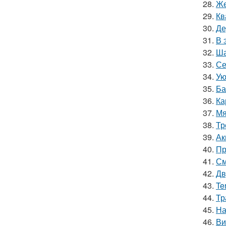
28.
Же
29.
Кв
30.
Де
31.
В 
32.
Ша
33.
Се
34.
Ую
35.
Ба
36.
Ка
37.
Мя
38.
Тр
39.
Ак
40.
Пр
41.
См
42.
Дв
43.
Te
44.
Тр
45.
На
46.
Ви