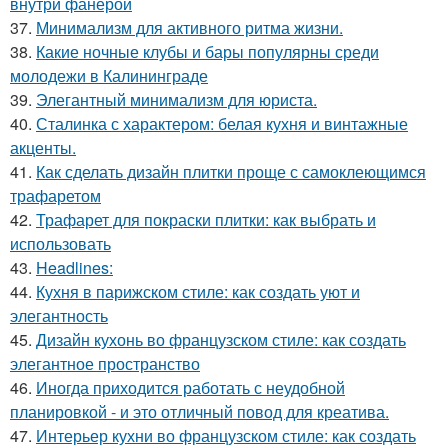
внутри фанерой
37.
Минимализм для активного ритма жизни.
38.
Какие ночные клубы и бары популярны среди
молодежи в Калининграде
39.
Элегантный минимализм для юриста.
40.
Сталинка с характером: белая кухня и винтажные
акценты.
41.
Как сделать дизайн плитки проще с самоклеющимся
трафаретом
42.
Трафарет для покраски плитки: как выбрать и
использовать
43.
Headlines:
44.
Кухня в парижском стиле: как создать уют и
элегантность
45.
Дизайн кухонь во французском стиле: как создать
элегантное пространство
46.
Иногда приходится работать с неудобной
планировкой - и это отличный повод для креатива.
47.
Интерьер кухни во французском стиле: как создать