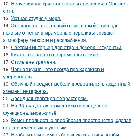
12.
Неочевидная красота сложных решений в Москве -
сити.
13.
Уютная студия у моря.
14.
Эта ванная - настоящий оазис спокойствия, где
нежные оттенки и мраморные переливы создают
атмосферу легкости и расслабления.
15.
Светлый интерьер для отца и дочери - студентки.
16.
Кухня - гостиная в современном стиле.
17.
Стиль вне времени.
18.
Черная кухня - это всегда про характер и
уверенность.
19.
Обычный предмет мебели превратился в акцентный
элемент интерьера.
20.
Арендная квартира с характером.
21.
На 38 квадратах разместили полноценное
функциональное жильё.
22.
Ремонт полностью преобразил пространство, сделав
его современным и уютным.
23.
Необязательно иметь большую квартиру, чтобы