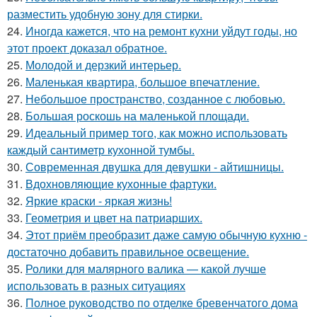
разместить удобную зону для стирки.
24.
Иногда кажется, что на ремонт кухни уйдут годы, но
этот проект доказал обратное.
25.
Молодой и дерзкий интерьер.
26.
Маленькая квартира, большое впечатление.
27.
Небольшое пространство, созданное с любовью.
28.
Большая роскошь на маленькой площади.
29.
Идеальный пример того, как можно использовать
каждый сантиметр кухонной тумбы.
30.
Современная двушка для девушки - айтишницы.
31.
Вдохновляющие кухонные фартуки.
32.
Яркие краски - яркая жизнь!
33.
Геометрия и цвет на патриарших.
34.
Этот приём преобразит даже самую обычную кухню -
достаточно добавить правильное освещение.
35.
Ролики для малярного валика — какой лучше
использовать в разных ситуациях
36.
Полное руководство по отделке бревенчатого дома