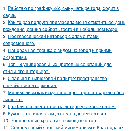
1.
Работаю по графику 2/2, сыну четыре года, ходит в
садик.
2.
Как-то раз подруга пригласила меня отметить её день
рождения, решив собрать гостей в небольшом кафе.
3.
Неоклассический интерьер с элементами
современного.
4.
Панорамная трёшка с видом на город и яркими
акцентами.
5.
Топ - 8 универсальных цветовых сочетаний для
стильного интерьера.
6.
Спальня в бирюзовой палитре: пространство
спокойствия и гармонии.
7.
Минимализм как искусство: просторная квартира без
лишнего.
8.
Графичная элегантность: интерьер с характером.
9.
Кухня - гостиная с акцентом на дерево и свет.
10.
Зонирование кровати с помощью штор.
11.
Современный японский минимализм в Краснодаре.