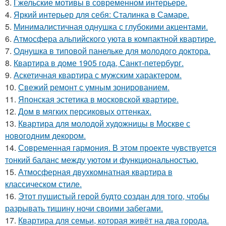
3.
Гжельские мотивы в современном интерьере.
4.
Яркий интерьер для себя: Сталинка в Самаре.
5.
Минималистичная однушка с глубокими акцентами.
6.
Атмосфера альпийского уюта в компактной квартире.
7.
Однушка в типовой панельке для молодого доктора.
8.
Квартира в доме 1905 года, Санкт-петербург.
9.
Аскетичная квартира с мужским характером.
10.
Свежий ремонт с умным зонированием.
11.
Японская эстетика в московской квартире.
12.
Дом в мягких персиковых оттенках.
13.
Квартира для молодой художницы в Москве с
новогодним декором.
14.
Современная гармония. В этом проекте чувствуется
тонкий баланс между уютом и функциональностью.
15.
Атмосферная двухкомнатная квартира в
классическом стиле.
16.
Этот пушистый герой будто создан для того, чтобы
разрывать тишину ночи своими забегами.
17.
Квартира для семьи, которая живёт на два города.