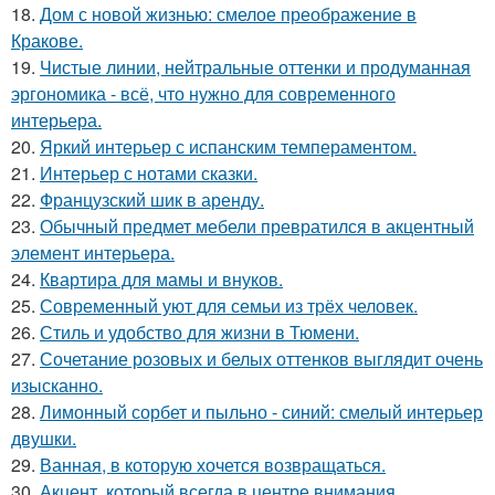
18.
Дом с новой жизнью: смелое преображение в
Кракове.
19.
Чистые линии, нейтральные оттенки и продуманная
эргономика - всё, что нужно для современного
интерьера.
20.
Яркий интерьер с испанским темпераментом.
21.
Интерьер с нотами сказки.
22.
Французский шик в аренду.
23.
Обычный предмет мебели превратился в акцентный
элемент интерьера.
24.
Квартира для мамы и внуков.
25.
Современный уют для семьи из трёх человек.
26.
Стиль и удобство для жизни в Тюмени.
27.
Сочетание розовых и белых оттенков выглядит очень
изысканно.
28.
Лимонный сорбет и пыльно - синий: смелый интерьер
двушки.
29.
Ванная, в которую хочется возвращаться.
30.
Акцент, который всегда в центре внимания.