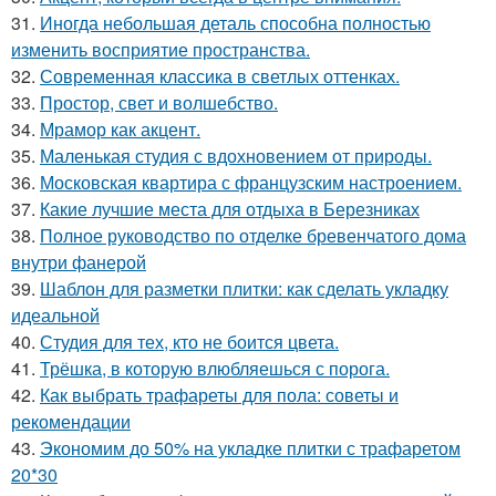
31.
Иногда небольшая деталь способна полностью
изменить восприятие пространства.
32.
Современная классика в светлых оттенках.
33.
Простор, свет и волшебство.
34.
Мрамор как акцент.
35.
Маленькая студия с вдохновением от природы.
36.
Московская квартира с французским настроением.
37.
Какие лучшие места для отдыха в Березниках
38.
Полное руководство по отделке бревенчатого дома
внутри фанерой
39.
Шаблон для разметки плитки: как сделать укладку
идеальной
40.
Студия для тех, кто не боится цвета.
41.
Трёшка, в которую влюбляешься с порога.
42.
Как выбрать трафареты для пола: советы и
рекомендации
43.
Экономим до 50% на укладке плитки с трафаретом
20*30