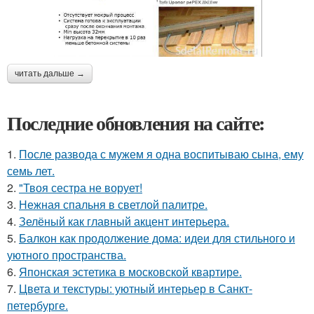
читать дальше →
Последние обновления на сайте:
1.
После развода с мужем я одна воспитываю сына, ему
семь лет.
2.
"Твоя сестра не ворует!
3.
Нежная спальня в светлой палитре.
4.
Зелёный как главный акцент интерьера.
5.
Балкон как продолжение дома: идеи для стильного и
уютного пространства.
6.
Японская эстетика в московской квартире.
7.
Цвета и текстуры: уютный интерьер в Санкт-
петербурге.