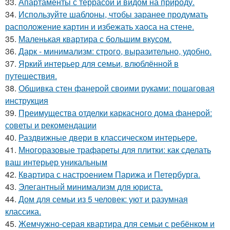
33.
Апартаменты с террасой и видом на природу.
34.
Используйте шаблоны, чтобы заранее продумать
расположение картин и избежать хаоса на стене.
35.
Маленькая квартира с большим вкусом.
36.
Дарк - минимализм: строго, выразительно, удобно.
37.
Яркий интерьер для семьи, влюблённой в
путешествия.
38.
Обшивка стен фанерой своими руками: пошаговая
инструкция
39.
Преимущества отделки каркасного дома фанерой:
советы и рекомендации
40.
Раздвижные двери в классическом интерьере.
41.
Многоразовые трафареты для плитки: как сделать
ваш интерьер уникальным
42.
Квартира с настроением Парижа и Петербурга.
43.
Элегантный минимализм для юриста.
44.
Дом для семьи из 5 человек: уют и разумная
классика.
45.
Жемчужно-серая квартира для семьи с ребёнком и