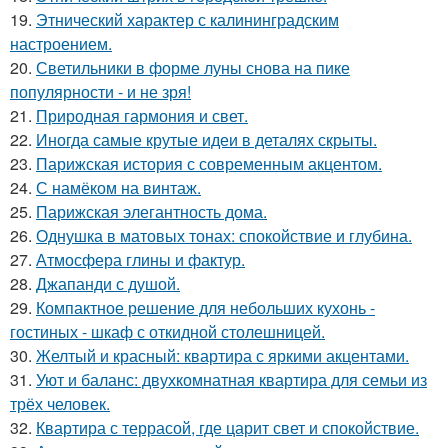
19.
Этнический характер с калининградским
настроением.
20.
Светильники в форме луны снова на пике
популярности - и не зря!
21.
Природная гармония и свет.
22.
Иногда самые крутые идеи в деталях скрыты.
23.
Парижская история с современным акцентом.
24.
С намёком на винтаж.
25.
Парижская элегантность дома.
26.
Однушка в матовых тонах: спокойствие и глубина.
27.
Атмосфера глины и фактур.
28.
Джапанди с душой.
29.
Компактное решение для небольших кухонь -
гостиных - шкаф с откидной столешницей.
30.
Желтый и красный: квартира с яркими акцентами.
31.
Уют и баланс: двухкомнатная квартира для семьи из
трёх человек.
32.
Квартира с террасой, где царит свет и спокойствие.