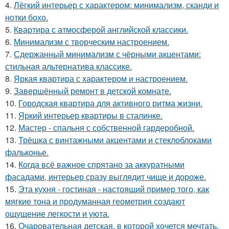
4.
Лёгкий интерьер с характером: минимализм, сканди и
нотки бохо.
5.
Квартира с атмосферой английской классики.
6.
Минимализм с творческим настроением.
7.
Сдержанный минимализм с чёрными акцентами:
стильная альтернатива классике.
8.
Яркая квартира с характером и настроением.
9.
Завершённый ремонт в детской комнате.
10.
Городская квартира для активного ритма жизни.
11.
Яркий интерьер квартиры в сталинке.
12.
Мастер - спальня с собственной гардеробной.
13.
Трёшка с винтажными акцентами и стеклоблоками
фальконье.
14.
Когда всё важное спрятано за аккуратными
фасадами, интерьер сразу выглядит чище и дороже.
15.
Эта кухня - гостиная - настоящий пример того, как
мягкие тона и продуманная геометрия создают
ощущение легкости и уюта.
16.
Очаровательная детская, в которой хочется мечтать.