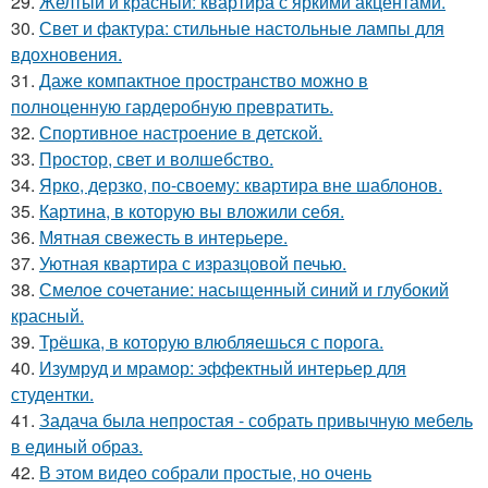
29.
Желтый и красный: квартира с яркими акцентами.
30.
Свет и фактура: стильные настольные лампы для
вдохновения.
31.
Даже компактное пространство можно в
полноценную гардеробную превратить.
32.
Спортивное настроение в детской.
33.
Простор, свет и волшебство.
34.
Ярко, дерзко, по-своему: квартира вне шаблонов.
35.
Картина, в которую вы вложили себя.
36.
Мятная свежесть в интерьере.
37.
Уютная квартира с изразцовой печью.
38.
Смелое сочетание: насыщенный синий и глубокий
красный.
39.
Трёшка, в которую влюбляешься с порога.
40.
Изумруд и мрамор: эффектный интерьер для
студентки.
41.
Задача была непростая - собрать привычную мебель
в единый образ.
42.
В этом видео собрали простые, но очень