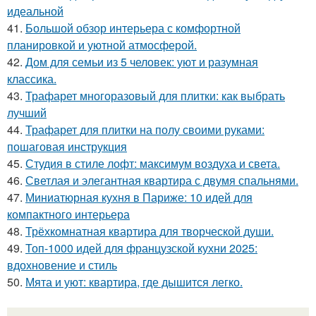
идеальной
41.
Большой обзор интерьера с комфортной
планировкой и уютной атмосферой.
42.
Дом для семьи из 5 человек: уют и разумная
классика.
43.
Трафарет многоразовый для плитки: как выбрать
лучший
44.
Трафарет для плитки на полу своими руками:
пошаговая инструкция
45.
Студия в стиле лофт: максимум воздуха и света.
46.
Светлая и элегантная квартира с двумя спальнями.
47.
Миниатюрная кухня в Париже: 10 идей для
компактного интерьера
48.
Трёхкомнатная квартира для творческой души.
49.
Топ-1000 идей для французской кухни 2025:
вдохновение и стиль
50.
Мята и уют: квартира, где дышится легко.