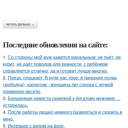
читать дальше →
Последние обновления на сайте:
1.
Со стороны мой муж кажется идеальным: не пьёт, не
курит, не даёт поводов для ревности, с ребёнком
справляется отлично, да и готовит лучше многих.
2.
Поезд, плацкарт. В купе нас трое: я (верхняя полка
свободна), напротив - женщина лет сорока с дочкой
примерно десяти.
3.
Брошенная невеста сиделкой к богатому мужчине …
устроилась.
4.
После работы решил немного развеяться и сходить в
кино.
5.
Интерьер с видом на воду.