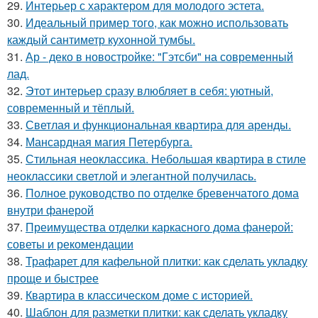
29.
Интерьер с характером для молодого эстета.
30.
Идеальный пример того, как можно использовать
каждый сантиметр кухонной тумбы.
31.
Ар - деко в новостройке: "Гэтсби" на современный
лад.
32.
Этот интерьер сразу влюбляет в себя: уютный,
современный и тёплый.
33.
Светлая и функциональная квартира для аренды.
34.
Мансардная магия Петербурга.
35.
Стильная неоклассика. Небольшая квартира в стиле
неоклассики светлой и элегантной получилась.
36.
Полное руководство по отделке бревенчатого дома
внутри фанерой
37.
Преимущества отделки каркасного дома фанерой:
советы и рекомендации
38.
Трафарет для кафельной плитки: как сделать укладку
проще и быстрее
39.
Квартира в классическом доме с историей.
40.
Шаблон для разметки плитки: как сделать укладку