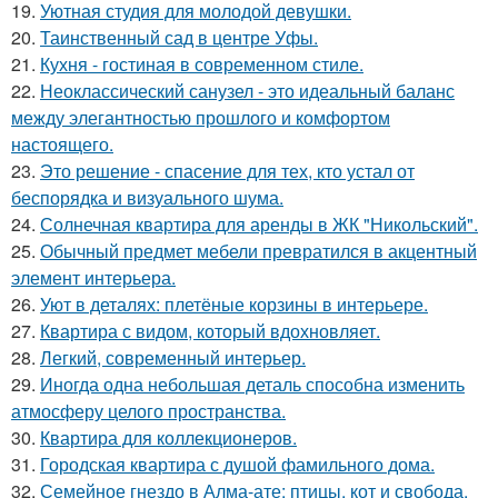
19.
Уютная студия для молодой девушки.
20.
Таинственный сад в центре Уфы.
21.
Кухня - гостиная в современном стиле.
22.
Неоклассический санузел - это идеальный баланс
между элегантностью прошлого и комфортом
настоящего.
23.
Это решение - спасение для тех, кто устал от
беспорядка и визуального шума.
24.
Солнечная квартира для аренды в ЖК "Никольский".
25.
Обычный предмет мебели превратился в акцентный
элемент интерьера.
26.
Уют в деталях: плетёные корзины в интерьере.
27.
Квартира с видом, который вдохновляет.
28.
Легкий, современный интерьер.
29.
Иногда одна небольшая деталь способна изменить
атмосферу целого пространства.
30.
Квартира для коллекционеров.
31.
Городская квартира с душой фамильного дома.
32.
Семейное гнездо в Алма-ате: птицы, кот и свобода.