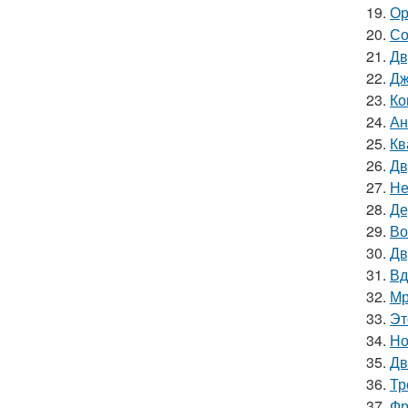
19.
Ор
20.
Со
21.
Дв
22.
Дж
23.
Ко
24.
Ан
25.
Кв
26.
Дв
27.
Не
28.
Де
29.
Во
30.
Дв
31.
Вд
32.
Мр
33.
Эт
34.
Но
35.
Дв
36.
Тр
37.
Фр