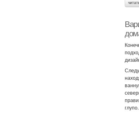
читат
Вар
дом
Конеч
подхо
дизай
Следу
наход
ванну
север
прави
глупо.