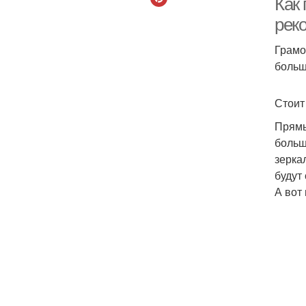
Как
рек
Грамо
больш
Стоит
Прямы
больш
зерка
будут
А вот