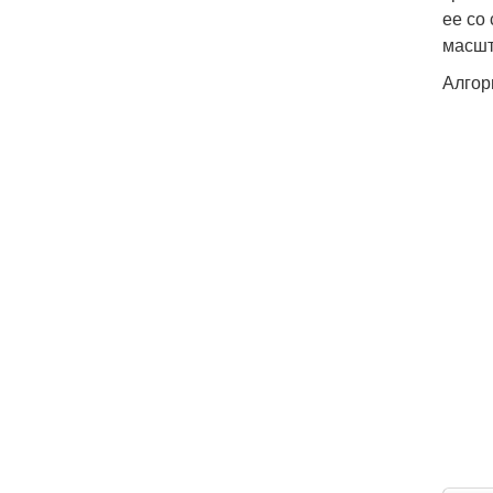
ее со
масшт
Алгор