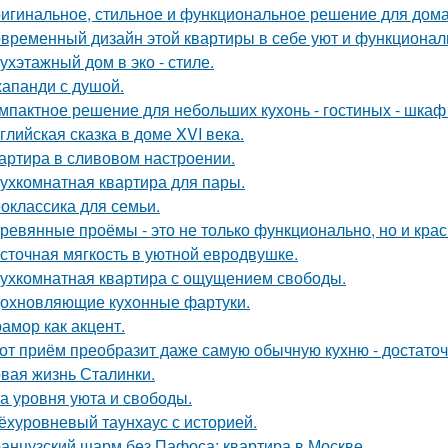
игинальное, стильное и функциональное решение для дома
временный дизайн этой квартиры в себе уют и функциональ
ухэтажный дом в эко - стиле.
апанди с душой.
мпактное решение для небольших кухонь - гостиных - шкаф
глийская сказка в доме XVI века.
артира в сливовом настроении.
ухкомнатная квартира для пары.
оклассика для семьи.
ревянные проёмы - это не только функционально, но и крас
сточная мягкость в уютной евродвушке.
ухкомнатная квартира с ощущением свободы.
охновляющие кухонные фартуки.
амор как акцент.
от приём преобразит даже самую обычную кухню - достато
вая жизнь Сталинки.
а уровня уюта и свободы.
ёхуровневый таунхаус с историей.
анцузский шарм без Пафоса: квартира в Москве.