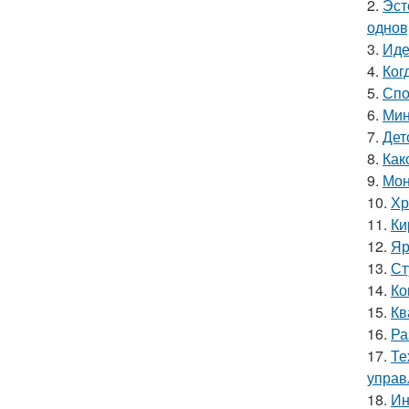
2.
Эст
однов
3.
Иде
4.
Ког
5.
Спо
6.
Мин
7.
Дет
8.
Как
9.
Мон
10.
Хр
11.
Ки
12.
Яр
13.
Ст
14.
Ко
15.
Кв
16.
Ра
17.
Те
управ
18.
Ин