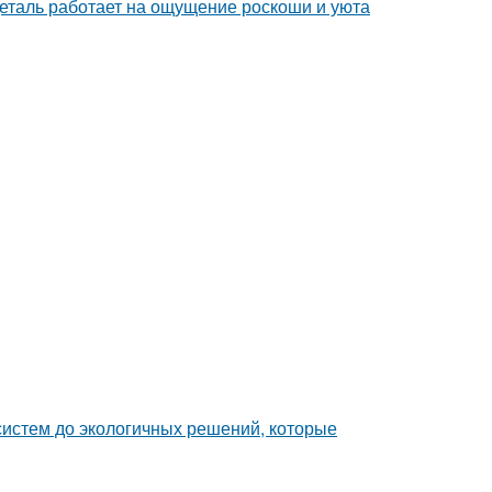
деталь работает на ощущение роскоши и уюта
систем до экологичных решений, которые