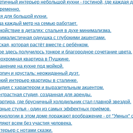
етичный интерьер небольшой кухни - гостиной, где каждая 
ременно.
я для большой кухни.
да каждый метр на семью работает.
койствие в деталях: спальня в духе минимализма.
ималистичная однушка с глубокими акцентами.
ская, которая растёт вместе с ребёнком.
ое здесь получилось тонкое и благородное сочетание цвета.
охромная квартира в Пушкине.
анение на кухне под мойкой.
рпич и хрусталь: неожиданный дуэт.
кий интерьер квартиры в сталинке.
удия с характером и выразительным акцентом.
нтрастная студия, созданная для аренды.
артира, где брусничный холодильник стал главной звездой.
зные стулья - один из самых эффектных приёмов.
хнологии в этом доме поражают воображение - от "Умных" 
ляют всем без участия человека.
терьер с нотами сказки.