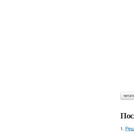
читат
Пос
1.
Реш