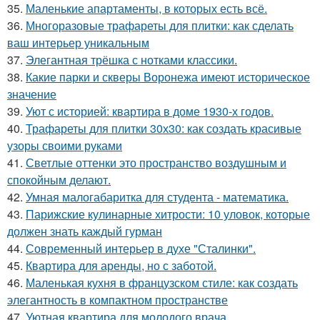
35.
Маленькие апартаменты, в которых есть всё.
36.
Многоразовые трафареты для плитки: как сделать
ваш интерьер уникальным
37.
Элегантная трёшка с нотками классики.
38.
Какие парки и скверы Воронежа имеют историческое
значение
39.
Уют с историей: квартира в доме 1930-х годов.
40.
Трафареты для плитки 30х30: как создать красивые
узоры своими руками
41.
Светлые оттенки это пространство воздушным и
спокойным делают.
42.
Умная малогабаритка для студента - математика.
43.
Парижские кулинарные хитрости: 10 уловок, которые
должен знать каждый гурман
44.
Современный интерьер в духе "Сталинки".
45.
Квартира для аренды, но с заботой.
46.
Маленькая кухня в французском стиле: как создать
элегантность в компактном пространстве
47.
Уютная квартира для молодого врача.