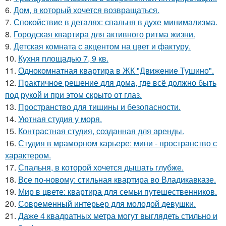
6.
Дом, в который хочется возвращаться.
7.
Спокойствие в деталях: спальня в духе минимализма.
8.
Городская квартира для активного ритма жизни.
9.
Детская комната с акцентом на цвет и фактуру.
10.
Кухня площадью 7, 9 кв.
11.
Однокомнатная квартира в ЖК "Движение Тушино".
12.
Практичное решение для дома, где всё должно быть
под рукой и при этом скрыто от глаз.
13.
Пространство для тишины и безопасности.
14.
Уютная студия у моря.
15.
Контрастная студия, созданная для аренды.
16.
Студия в мраморном карьере: мини - пространство с
характером.
17.
Спальня, в которой хочется дышать глубже.
18.
Все по-новому: стильная квартира во Владикавказе.
19.
Мир в цвете: квартира для семьи путешественников.
20.
Современный интерьер для молодой девушки.
21.
Даже 4 квадратных метра могут выглядеть стильно и