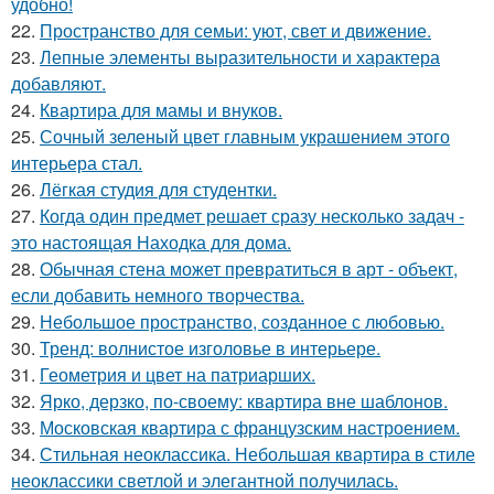
удобно!
22.
Пространство для семьи: уют, свет и движение.
23.
Лепные элементы выразительности и характера
добавляют.
24.
Квартира для мамы и внуков.
25.
Сочный зеленый цвет главным украшением этого
интерьера стал.
26.
Лёгкая студия для студентки.
27.
Когда один предмет решает сразу несколько задач -
это настоящая Находка для дома.
28.
Обычная стена может превратиться в арт - объект,
если добавить немного творчества.
29.
Небольшое пространство, созданное с любовью.
30.
Тренд: волнистое изголовье в интерьере.
31.
Геометрия и цвет на патриарших.
32.
Ярко, дерзко, по-своему: квартира вне шаблонов.
33.
Московская квартира с французским настроением.
34.
Стильная неоклассика. Небольшая квартира в стиле
неоклассики светлой и элегантной получилась.