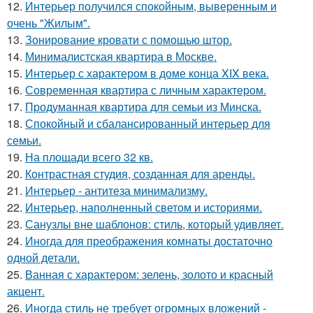
12.
Интерьер получился спокойным, выверенным и
очень "Жилым".
13.
Зонирование кровати с помощью штор.
14.
Минималистская квартира в Москве.
15.
Интерьер с характером в доме конца XIX века.
16.
Современная квартира с личным характером.
17.
Продуманная квартира для семьи из Минска.
18.
Спокойный и сбалансированный интерьер для
семьи.
19.
На площади всего 32 кв.
20.
Контрастная студия, созданная для аренды.
21.
Интерьер - антитеза минимализму.
22.
Интерьер, наполненный светом и историями.
23.
Санузлы вне шаблонов: стиль, который удивляет.
24.
Иногда для преображения комнаты достаточно
одной детали.
25.
Ванная с характером: зелень, золото и красный
акцент.
26.
Иногда стиль не требует огромных вложений -