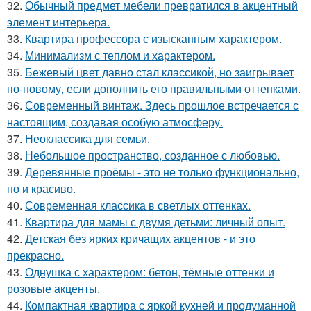
32.
Обычный предмет мебели превратился в акцентный
элемент интерьера.
33.
Квартира профессора с изысканным характером.
34.
Минимализм с теплом и характером.
35.
Бежевый цвет давно стал классикой, но заигрывает
по-новому, если дополнить его правильными оттенками.
36.
Современный винтаж. Здесь прошлое встречается с
настоящим, создавая особую атмосферу.
37.
Неоклассика для семьи.
38.
Небольшое пространство, созданное с любовью.
39.
Деревянные проёмы - это не только функционально,
но и красиво.
40.
Современная классика в светлых оттенках.
41.
Квартира для мамы с двумя детьми: личный опыт.
42.
Детская без ярких кричащих акцентов - и это
прекрасно.
43.
Однушка с характером: бетон, тёмные оттенки и
розовые акценты.
44.
Компактная квартира с яркой кухней и продуманной