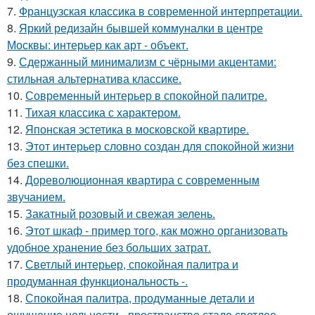
7.
Французская классика в современной интерпретации.
8.
Яркий редизайн бывшей коммуналки в центре
Москвы: интерьер как арт - объект.
9.
Сдержанный минимализм с чёрными акцентами:
стильная альтернатива классике.
10.
Современный интерьер в спокойной палитре.
11.
Тихая классика с характером.
12.
Японская эстетика в московской квартире.
13.
Этот интерьер словно создан для спокойной жизни
без спешки.
14.
Дореволюционная квартира с современным
звучанием.
15.
Закатный розовый и свежая зелень.
16.
Этот шкаф - пример того, как можно организовать
удобное хранение без больших затрат.
17.
Светлый интерьер, спокойная палитра и
продуманная функциональность -.
18.
Спокойная палитра, продуманные детали и
ощущение цельности - пространство стало светлее,