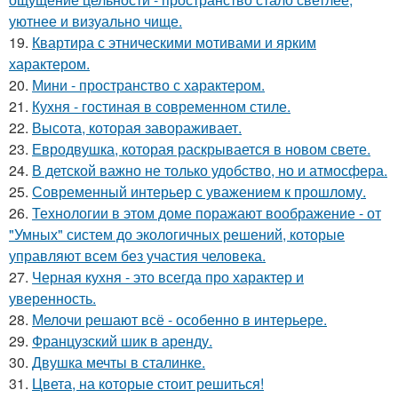
уютнее и визуально чище.
19.
Квартира с этническими мотивами и ярким
характером.
20.
Мини - пространство с характером.
21.
Кухня - гостиная в современном стиле.
22.
Высота, которая завораживает.
23.
Евродвушка, которая раскрывается в новом свете.
24.
В детской важно не только удобство, но и атмосфера.
25.
Современный интерьер с уважением к прошлому.
26.
Технологии в этом доме поражают воображение - от
"Умных" систем до экологичных решений, которые
управляют всем без участия человека.
27.
Черная кухня - это всегда про характер и
уверенность.
28.
Мелочи решают всё - особенно в интерьере.
29.
Французский шик в аренду.
30.
Двушка мечты в сталинке.
31.
Цвета, на которые стоит решиться!