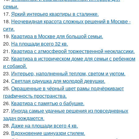
семьи.
17.
Яркий интерьер квартиры в сталинке.
18.
Неочевидная красота сложных решений в Москве -
сити.
19.
Квартира в Москве для большой семьи.
20.
На площади всего 32 кв.
21.
Квартира с атмосферой торжественной неоклассики.
22.
Квартира в историческом доме для семьи с ребенком
и собакой.
23.
Интерьер, наполненный теплом, светом и уютом.
24.
Светлая однушка для молодой девушки.
25.
Окрашенные в чёрный цвет рамы подчёркивают
графичность пространства.
26.
Квартира с памятью о бабушке.
27.
Иногда самые удачные решения из повседневных
задач рождаются.
28.
Даже на площади всего 4 кв.
29.
Вдохновение шинуазри стилем.