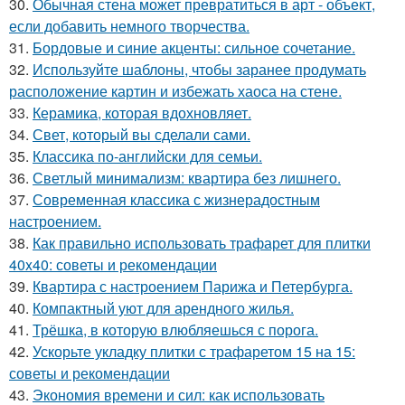
30.
Обычная стена может превратиться в арт - объект,
если добавить немного творчества.
31.
Бордовые и синие акценты: сильное сочетание.
32.
Используйте шаблоны, чтобы заранее продумать
расположение картин и избежать хаоса на стене.
33.
Керамика, которая вдохновляет.
34.
Свет, который вы сделали сами.
35.
Классика по-английски для семьи.
36.
Светлый минимализм: квартира без лишнего.
37.
Современная классика с жизнерадостным
настроением.
38.
Как правильно использовать трафарет для плитки
40x40: советы и рекомендации
39.
Квартира с настроением Парижа и Петербурга.
40.
Компактный уют для арендного жилья.
41.
Трёшка, в которую влюбляешься с порога.
42.
Ускорьте укладку плитки с трафаретом 15 на 15:
советы и рекомендации
43.
Экономия времени и сил: как использовать