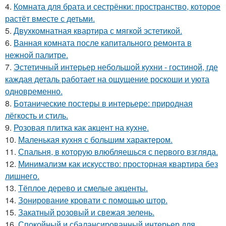
4.
Комната для брата и сестрёнки: пространство, которое
растёт вместе с детьми.
5.
Двухкомнатная квартира с мягкой эстетикой.
6.
Ванная комната после капитального ремонта в
нежной палитре.
7.
Эстетичный интерьер небольшой кухни - гостиной, где
каждая деталь работает на ощущение роскоши и уюта
одновременно.
8.
Ботанические постеры в интерьере: природная
лёгкость и стиль.
9.
Розовая плитка как акцент на кухне.
10.
Маленькая кухня с большим характером.
11.
Спальня, в которую влюбляешься с первого взгляда.
12.
Минимализм как искусство: просторная квартира без
лишнего.
13.
Тёплое дерево и смелые акценты.
14.
Зонирование кровати с помощью штор.
15.
Закатный розовый и свежая зелень.
16.
Спокойный и сбалансированный интерьер для