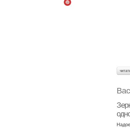
читат
Вас
Зер
одно
Надое