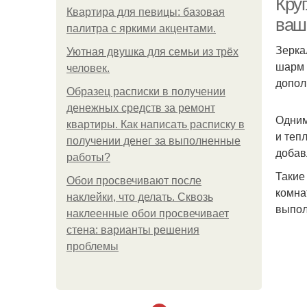
Кру
Квартира для певицы: базовая
ваш
палитра с яркими акцентами.
Зерка
Уютная двушка для семьи из трёх
шарм 
человек.
допол
Образец расписки в получении
денежных средств за ремонт
Одним
квартиры. Как написать расписку в
и теп
получении денег за выполненные
добав
работы?
Такие
Обои просвечивают после
комна
наклейки, что делать. Сквозь
выпол
наклеенные обои просвечивает
стена: варианты решения
проблемы