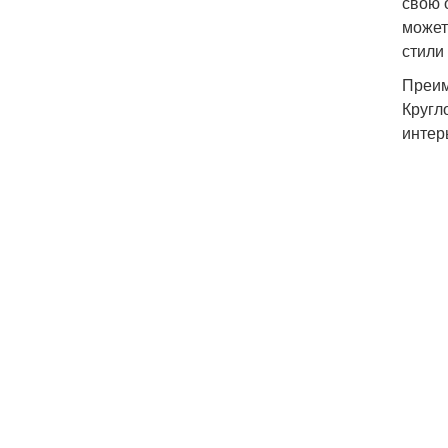
свою 
может
стили
Преим
Кругл
интер