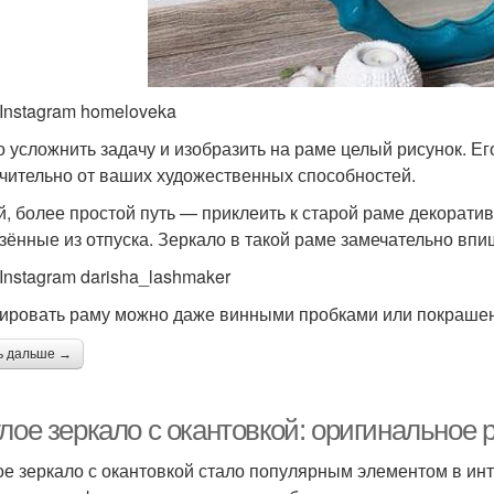
 Instagram homeloveka
 усложнить задачу и изобразить на раме целый рисунок. Ег
чительно от ваших художественных способностей.
й, более простой путь — приклеить к старой раме декорати
зённые из отпуска. Зеркало в такой раме замечательно впиш
 Instagram darisha_lashmaker
ировать раму можно даже винными пробками или покраше
ь дальше →
глое зеркало с окантовкой: оригинальное
ое зеркало с окантовкой стало популярным элементом в ин