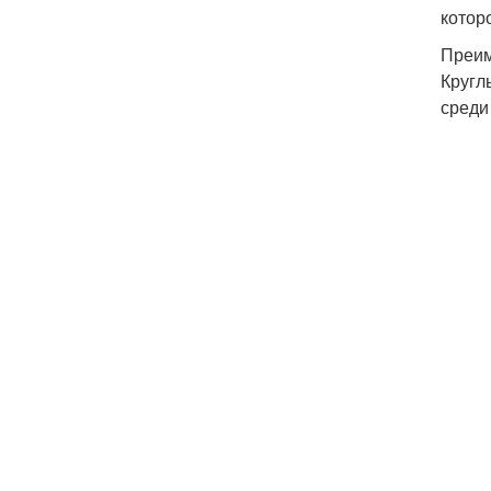
котор
Преим
Кругл
среди