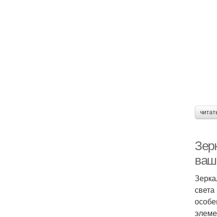
читат
Зерк
ваш
Зерка
света
особе
элеме