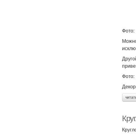
Фото:
Можно
исклю
Друго
приве
Фото:
Декор
читат
Кру
Кругл