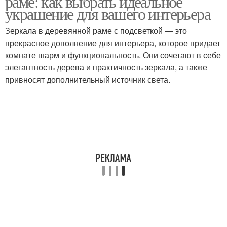
раме: как выбрать идеальное
украшение для вашего интерьера
Зеркала в деревянной раме с подсветкой — это
Зеркала в деревянных
прекрасное дополнение для интерьера, которое придает
Рама для интерьера
рамах
комнате шарм и функциональность. Они сочетают в себе
элегантность дерева и практичность зеркала, а также
привносят дополнительный источник света.
Рама в небольшом
Рам на стену
помещении
Зеркала с деревянной
Круглые зеркала
рамой
Зеркало для украшения
Зеркало в раме