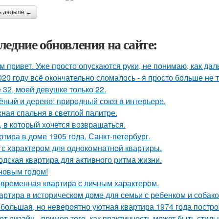
ь дальше →
ледние обновления на сайте:
м привет. Уже просто опускаются руки, не понимаю, как дал
020 году всё окончательно сломалось - я просто больше не 
 32, моей девушке только 22.
ёный и дерево: природный союз в интерьере.
ная спальня в светлой палитре.
, в который хочется возвращаться.
ртира в доме 1905 года, Санкт-петербург.
 с характером для однокомнатной квартиры.
одская квартира для активного ритма жизни.
новым годом!
временная квартира с личным характером.
артира в историческом доме для семьи с ребенком и собако
большая, но невероятно уютная квартира 1974 года постро
от дизайн - пример того, как практичность может быть стиль