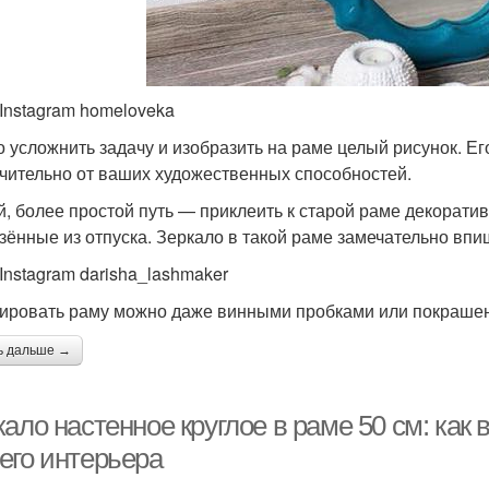
 Instagram homeloveka
 усложнить задачу и изобразить на раме целый рисунок. Ег
чительно от ваших художественных способностей.
й, более простой путь — приклеить к старой раме декорати
зённые из отпуска. Зеркало в такой раме замечательно впиш
 Instagram darisha_lashmaker
ировать раму можно даже винными пробками или покраше
ь дальше →
ало настенное круглое в раме 50 см: как
его интерьера