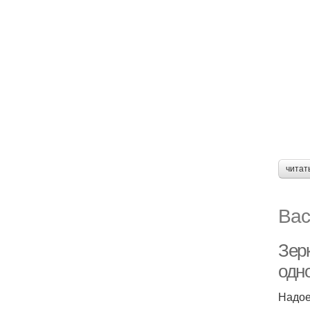
читат
Вас
Зер
одно
Надое