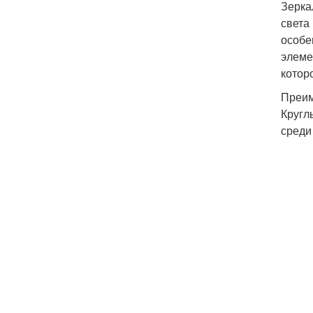
Зерка
света
особе
элеме
котор
Преим
Кругл
среди