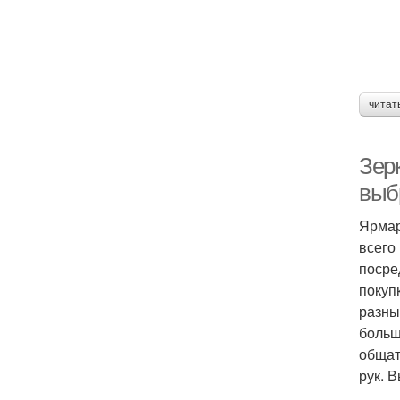
читат
Зер
выб
Ярмар
всего
посре
покуп
разны
больш
общат
рук. 