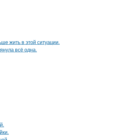
ьше жить в этой ситуации.
тянула всё одна.
й.
йки.
ной.