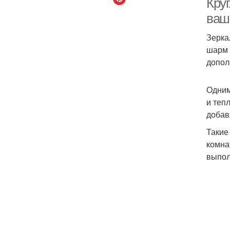
Кру
ваш
Зерка
шарм 
допол
Одним
и теп
добав
Такие
комна
выпол