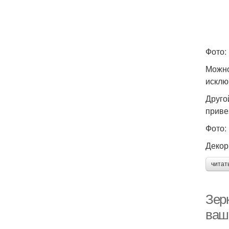
Фото:
Можно
исклю
Друго
приве
Фото:
Декор
читат
Зерк
ваш