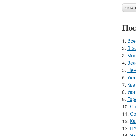
читат
Пос
1.
Все
2.
В 2
3.
Мне
4.
Зел
5.
Неж
6.
Уют
7.
Ква
8.
Уют
9.
Гор
10.
С 
11.
Со
12.
Кв
13.
Не
14.
Эт