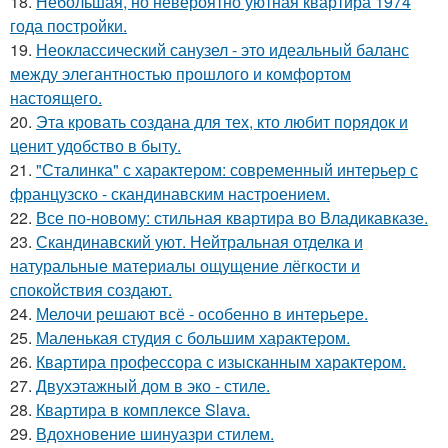
18.
Небольшая, но невероятно уютная квартира 1974
года постройки.
19.
Неоклассический санузел - это идеальный баланс
между элегантностью прошлого и комфортом
настоящего.
20.
Эта кровать создана для тех, кто любит порядок и
ценит удобство в быту.
21.
"Сталинка" с характером: современный интерьер с
французско - скандинавским настроением.
22.
Все по-новому: стильная квартира во Владикавказе.
23.
Скандинавский уют. Нейтральная отделка и
натуральные материалы ощущение лёгкости и
спокойствия создают.
24.
Мелочи решают всё - особенно в интерьере.
25.
Маленькая студия с большим характером.
26.
Квартира профессора с изысканным характером.
27.
Двухэтажный дом в эко - стиле.
28.
Квартира в комплексе Slava.
29.
Вдохновение шинуазри стилем.