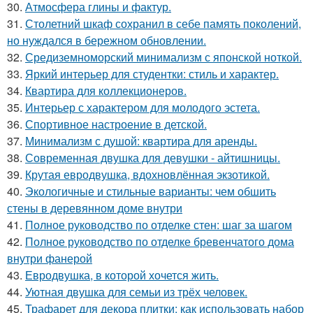
30.
Атмосфера глины и фактур.
31.
Столетний шкаф сохранил в себе память поколений,
но нуждался в бережном обновлении.
32.
Средиземноморский минимализм с японской ноткой.
33.
Яркий интерьер для студентки: стиль и характер.
34.
Квартира для коллекционеров.
35.
Интерьер с характером для молодого эстета.
36.
Спортивное настроение в детской.
37.
Минимализм с душой: квартира для аренды.
38.
Современная двушка для девушки - айтишницы.
39.
Крутая евродвушка, вдохновлённая экзотикой.
40.
Экологичные и стильные варианты: чем обшить
стены в деревянном доме внутри
41.
Полное руководство по отделке стен: шаг за шагом
42.
Полное руководство по отделке бревенчатого дома
внутри фанерой
43.
Евродвушка, в которой хочется жить.
44.
Уютная двушка для семьи из трёх человек.
45.
Трафарет для декора плитки: как использовать набор