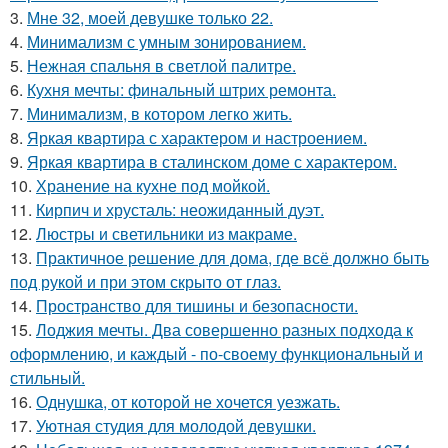
3.
Мне 32, моей девушке только 22.
4.
Минимализм с умным зонированием.
5.
Нежная спальня в светлой палитре.
6.
Кухня мечты: финальный штрих ремонта.
7.
Минимализм, в котором легко жить.
8.
Яркая квартира с характером и настроением.
9.
Яркая квартира в сталинском доме с характером.
10.
Хранение на кухне под мойкой.
11.
Кирпич и хрусталь: неожиданный дуэт.
12.
Люстры и светильники из макраме.
13.
Практичное решение для дома, где всё должно быть
под рукой и при этом скрыто от глаз.
14.
Пространство для тишины и безопасности.
15.
Лоджия мечты. Два совершенно разных подхода к
оформлению, и каждый - по-своему функциональный и
стильный.
16.
Однушка, от которой не хочется уезжать.
17.
Уютная студия для молодой девушки.