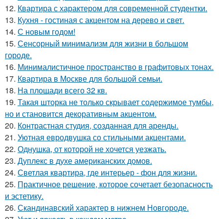
12.
Квартира с характером для современной студентки.
13.
Кухня - гостиная с акцентом на дерево и свет.
14.
С новым годом!
15.
Сенсорный минимализм для жизни в большом
городе.
16.
Минималистичное пространство в графитовых тонах.
17.
Квартира в Москве для большой семьи.
18.
На площади всего 32 кв.
19.
Такая шторка не только скрывает содержимое тумбы,
но и становится декоративным акцентом.
20.
Контрастная студия, созданная для аренды.
21.
Уютная евродвушка со стильными акцентами.
22.
Однушка, от которой не хочется уезжать.
23.
Дуплекс в духе американских домов.
24.
Светлая квартира, где интерьер - фон для жизни.
25.
Практичное решение, которое сочетает безопасность
и эстетику.
26.
Скандинавский характер в нижнем Новгороде.