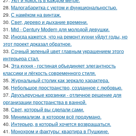
27.
Уют и яркость в каждом метре.
28.
Малогабаритка с уютом и функциональностью.
29.
С намёком на винтаж.
30.
Свет, дерево и дыхание времени.
31.
Mid - Century Modern для молодой девушки.
32.
Иногда кажется, что на ремонт кухни уйдут годы, но
этот проект доказал обратное.
33.
Сочный зеленый цвет главным украшением этого
интерьера стал.
34.
Эта кухня - гостиная объединяет элегантность
классики и лёгкость современного стиля.
35.
Журнальный столик как зеркало характера.
36.
Небольшое пространство, созданное с любовью.
37.
Двухъярусные корзинки - отличное решение для
организации пространства в ванной.
38.
Свет, который вы сделали сами.
39.
Минимализм, в котором всё продумано.
40.
Интерьер, в который хочется возвращаться.
41.
Монохром и фактуры: квартира в Пушкине.