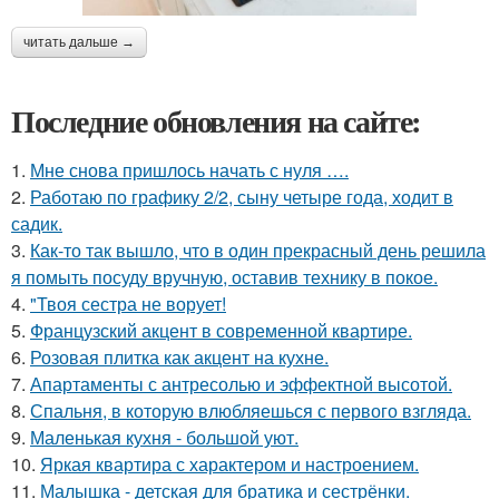
читать дальше →
Последние обновления на сайте:
1.
Мне снова пришлось начать с нуля ….
2.
Работаю по графику 2/2, сыну четыре года, ходит в
садик.
3.
Как-то так вышло, что в один прекрасный день решила
я помыть посуду вручную, оставив технику в покое.
4.
"Твоя сестра не ворует!
5.
Французский акцент в современной квартире.
6.
Розовая плитка как акцент на кухне.
7.
Апартаменты с антресолью и эффектной высотой.
8.
Спальня, в которую влюбляешься с первого взгляда.
9.
Маленькая кухня - большой уют.
10.
Яркая квартира с характером и настроением.
11.
Малышка - детская для братика и сестрёнки.