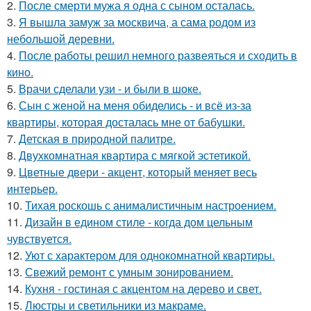
2.
После смерти мужа я одна с сыном осталась.
3.
Я вышла замуж за москвича, а сама родом из
небольшой деревни.
4.
После работы решил немного развеяться и сходить в
кино.
5.
Врачи сделали узи - и были в шоке.
6.
Сын с женой на меня обиделись - и всё из-за
квартиры, которая досталась мне от бабушки.
7.
Детская в природной палитре.
8.
Двухкомнатная квартира с мягкой эстетикой.
9.
Цветные двери - акцент, который меняет весь
интерьер.
10.
Тихая роскошь с анималистичным настроением.
11.
Дизайн в едином стиле - когда дом цельным
чувствуется.
12.
Уют с характером для однокомнатной квартиры.
13.
Свежий ремонт с умным зонированием.
14.
Кухня - гостиная с акцентом на дерево и свет.
15.
Люстры и светильники из макраме.