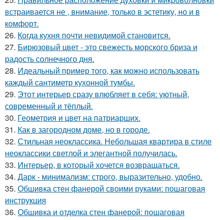
встраивается не , внимание, только в эстетику, но и в
комфорт.
26.
Когда кухня почти невидимой становится.
27.
Бирюзовый цвет - это свежесть морского бриза и
радость солнечного дня.
28.
Идеальный пример того, как можно использовать
каждый сантиметр кухонной тумбы.
29.
Этот интерьер сразу влюбляет в себя: уютный,
современный и тёплый.
30.
Геометрия и цвет на патриарших.
31.
Как в загородном доме, но в городе.
32.
Стильная неоклассика. Небольшая квартира в стиле
неоклассики светлой и элегантной получилась.
33.
Интерьер, в который хочется возвращаться.
34.
Дарк - минимализм: строго, выразительно, удобно.
35.
Обшивка стен фанерой своими руками: пошаговая
инструкция
36.
Обшивка и отделка стен фанерой: пошаговая