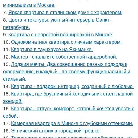
минимализм в Москве.
7.
Яркая квартира в сталинском доме с характером.
8.
Цвета и текстуры: уютный интерьер в Санкт-
петербурге.
9.
Квартира с непростой планировкой в Минске.
10.
Однокомнатная квартира с личным характером.
11.
Квартира в таунхаусе на Якиманке.
12.
Мастер - спальня с собственной гардеробной.
13.
Лоджия мечты. Два совершенно разных подхода к
оформлению, и каждый - по-своему функциональный и
стильный.
14.
Квартира - подарок: интерьер, созданный с любовью.
15.
Квартира, где брусничный холодильник стал главной
звездой.
16.
Квартира - отпуск: комфорт, который хочется увезти с
собой.
17.
Камерная квартира в Минске с глубокими оттенками.
18.
Этнический штрих в городской трёшке.
19.
Технологии в этом доме поражают воображение - от