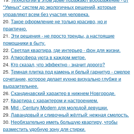
"Умных" систем до экологичных решений, которые
управляют всем без участия человека.
20.
Такое оформление не только красиво, но и
практично.
21.
Эти решения - не просто тренды, а настоящие
помощники в быту.
22.
Светлая квартира, где интерьер - фон для жизни.
23.
Атмосфера уюта в каждом метре.
24.
Кто сказал, что эффектно - значит дорого?
25.
Темная плитка под камень и белый гарнитур - смелое
сочетание, которое делает кухню визуально глубже и
выразительнее.
26.
Скандинавский характер в нижнем Новгороде.
27.
Квартира с характером и настроением.
28.
Mid - Century Modern для молодой девушки.
29.
Лавандовый и сливочный жёлтый: нежная смелость.
30.
Необязательно иметь большую квартиру, чтобы
разместить удобную зону для стирки.