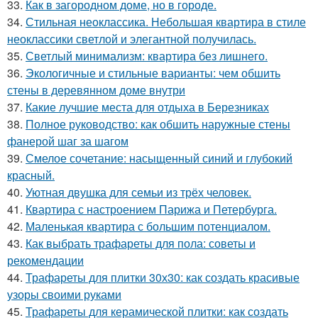
33.
Как в загородном доме, но в городе.
34.
Стильная неоклассика. Небольшая квартира в стиле
неоклассики светлой и элегантной получилась.
35.
Светлый минимализм: квартира без лишнего.
36.
Экологичные и стильные варианты: чем обшить
стены в деревянном доме внутри
37.
Какие лучшие места для отдыха в Березниках
38.
Полное руководство: как обшить наружные стены
фанерой шаг за шагом
39.
Смелое сочетание: насыщенный синий и глубокий
красный.
40.
Уютная двушка для семьи из трёх человек.
41.
Квартира с настроением Парижа и Петербурга.
42.
Маленькая квартира с большим потенциалом.
43.
Как выбрать трафареты для пола: советы и
рекомендации
44.
Трафареты для плитки 30х30: как создать красивые
узоры своими руками
45.
Трафареты для керамической плитки: как создать