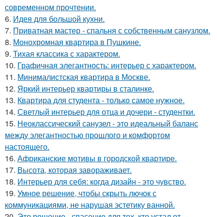
современном прочтении.
6.
Идея для большой кухни.
7.
Приватная мастер - спальня с собственным санузлом.
8.
Монохромная квартира в Пушкине.
9.
Тихая классика с характером.
10.
Графичная элегантность: интерьер с характером.
11.
Минималистская квартира в Москве.
12.
Яркий интерьер квартиры в сталинке.
13.
Квартира для студента - только самое нужное.
14.
Светлый интерьер для отца и дочери - студентки.
15.
Неоклассический санузел - это идеальный баланс
между элегантностью прошлого и комфортом
настоящего.
16.
Африканские мотивы в городской квартире.
17.
Высота, которая завораживает.
18.
Интерьер для себя: когда дизайн - это чувство.
19.
Умное решение, чтобы скрыть лючок с
коммуникациями, не нарушая эстетику ванной.
20.
Это решение - спасение для тех, кто устал от