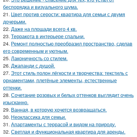
беспорядка и визуального шума.
21.
Цвет против серости: квартира для семьи с двумя
дочерьми.
22.
Даже на площади всего 4 кв.
23.
Терракота в интерьере спальни.
24.
Ремонт полностью преобразил пространство, сделав
его современным и уютным.
25.
Лаконичность со стилем.
26.
Джапанди с душой.
27.
Этот стиль полон лёгкости и творчества: текстиль с
орнаментами, плетёные элементы, естественные
оттенки.
28.
Сочетание розовых и белых оттенков выглядит очень
изысканно.
29.
Ванная, в которую хочется возвращаться.
30.
Неоклассика для семьи.
31.
Апартаменты с террасой и видом на природу.
32.
Светлая и функциональная квартира для аренды.