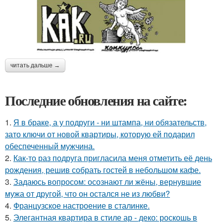
читать дальше →
Последние обновления на сайте:
1.
Я в браке, а у подруги - ни штампа, ни обязательств,
зато ключи от новой квартиры, которую ей подарил
обеспеченный мужчина.
2.
Как-то раз подруга пригласила меня отметить её день
рождения, решив собрать гостей в небольшом кафе.
3.
Задаюсь вопросом: осознают ли жёны, вернувшие
мужа от другой, что он остался не из любви?
4.
Французское настроение в сталинке.
5.
Элегантная квартира в стиле ар - деко: роскошь в