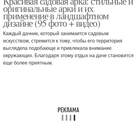
Красивая садовая арка: стильные и
оригинальные арки и их
применение в ландшафтном
дизайне (95 фото + видео)
Арка для розы
Арка для роз
Каждый дачник, который занимается садовым
искусством, стремится к тому, чтобы его территория
выглядела подобающе и привлекала внимание
окружающих. Благодаря этому отдых на даче становится
Арка из растений
Кованая арка
еще более приятным.
Металлическая арка
Арка с основанием
Деревянная арка
Арки для сада