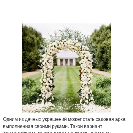
Цветочная арка
Арки в саду
Арка из профильной
Арка из пластиковых
трубы
труб
Арки в ландшафтном
Деревянные арки
дизайне
Арки из дерева
Одним из дачных украшений может стать садовая арка,
выполненная своими руками. Такой вариант