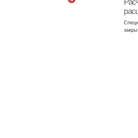
Рас
рас
Специ
закры