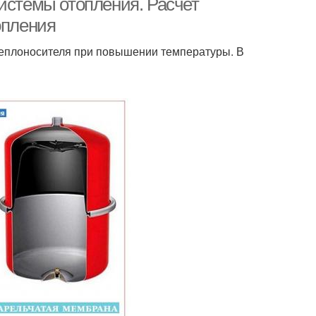
истемы отопления. Расчет
опления
еплоносителя при повышении температуры. В