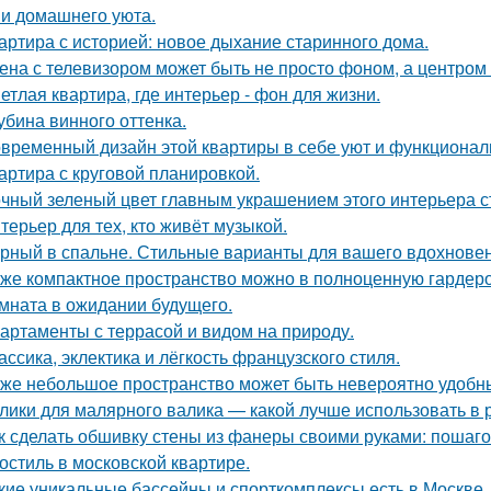
 и домашнего уюта.
артира с историей: новое дыхание старинного дома.
ена с телевизором может быть не просто фоном, а центром
етлая квартира, где интерьер - фон для жизни.
убина винного оттенка.
временный дизайн этой квартиры в себе уют и функциональ
артира с круговой планировкой.
чный зеленый цвет главным украшением этого интерьера с
терьер для тех, кто живёт музыкой.
рный в спальне. Стильные варианты для вашего вдохновен
же компактное пространство можно в полноценную гардер
мната в ожидании будущего.
артаменты с террасой и видом на природу.
ассика, эклектика и лёгкость французского стиля.
же небольшое пространство может быть невероятно удобн
лики для малярного валика — какой лучше использовать в 
к сделать обшивку стены из фанеры своими руками: пошаг
остиль в московской квартире.
кие уникальные бассейны и спорткомплексы есть в Москве