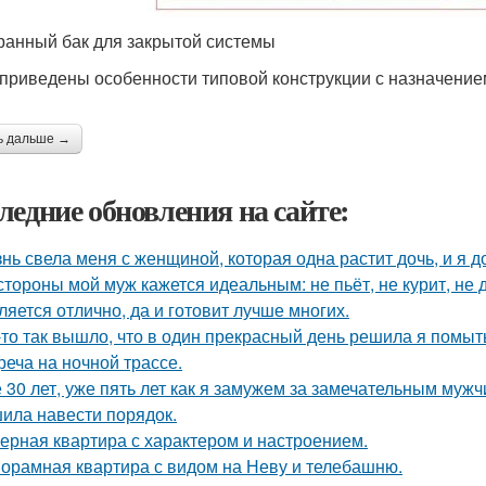
анный бак для закрытой системы
приведены особенности типовой конструкции с назначени
ь дальше →
ледние обновления на сайте:
нь свела меня с женщиной, которая одна растит дочь, и я 
стороны мой муж кажется идеальным: не пьёт, не курит, не 
ляется отлично, да и готовит лучше многих.
-то так вышло, что в один прекрасный день решила я помыть
реча на ночной трассе.
 30 лет, уже пять лет как я замужем за замечательным мужч
ила навести порядок.
ерная квартира с характером и настроением.
орамная квартира с видом на Неву и телебашню.