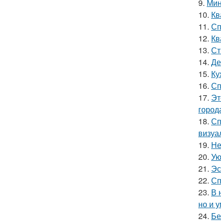
9.
Мин
10.
Кв
11.
Сп
12.
Кв
13.
Ст
14.
Де
15.
Ку
16.
Сп
17.
Эт
город
18.
Сп
визуа
19.
Не
20.
Ую
21.
Эс
22.
Сп
23.
В 
но и 
24.
Бе