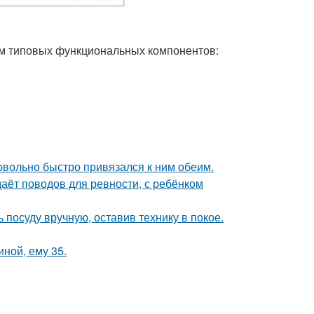
ем типовых функциональных компонентов:
довольно быстро привязался к ним обеим.
даёт поводов для ревности, с ребёнком
 посуду вручную, оставив технику в покое.
иной, ему 35.