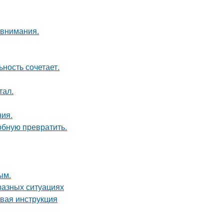
 внимания.
ность сочетает.
тал.
ия.
обную превратить.
ым.
разных ситуациях
овая инструкция