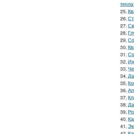
тепла
25.
Кв
26.
Ст
27.
Св
28.
Гл
29.
Со
30.
Кв
31.
Со
32.
Ин
33.
Че
34.
Да
35.
Ко
36.
Ап
37.
Кл
38.
Да
39.
Ро
40.
Ка
41.
Эк
42.
Ка