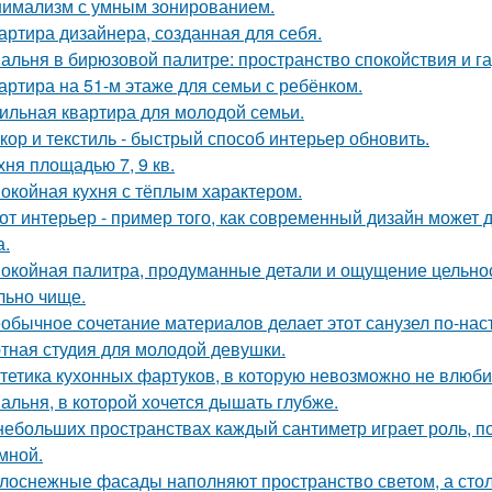
имализм с умным зонированием.
артира дизайнера, созданная для себя.
альня в бирюзовой палитре: пространство спокойствия и г
артира на 51-м этаже для семьи с ребёнком.
ильная квартира для молодой семьи.
кор и текстиль - быстрый способ интерьер обновить.
хня площадью 7, 9 кв.
окойная кухня с тёплым характером.
от интерьер - пример того, как современный дизайн может д
а.
окойная палитра, продуманные детали и ощущение цельност
льно чище.
обычное сочетание материалов делает этот санузел по-на
тная студия для молодой девушки.
тетика кухонных фартуков, в которую невозможно не влюби
альня, в которой хочется дышать глубже.
небольших пространствах каждый сантиметр играет роль, п
умной.
лоснежные фасады наполняют пространство светом, а стол