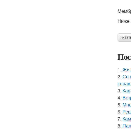
Мембр
Ниже 
читат
Пос
1.
Жиз
2.
Со 
справ
3.
Как
4.
Вст
5.
Мне
6.
Реш
7.
Кам
8.
Пан