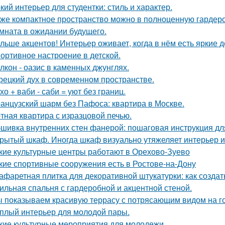
кий интерьер для студентки: стиль и характер.
же компактное пространство можно в полноценную гардер
мната в ожидании будущего.
льше акцентов! Интерьер оживает, когда в нём есть яркие д
ортивное настроение в детской.
лкон - оазис в каменных джунглях.
рецкий дух в современном пространстве.
хо + ваби - саби = уют без границ.
анцузский шарм без Пафоса: квартира в Москве.
тная квартира с изразцовой печью.
шивка внутренних стен фанерой: пошаговая инструкция дл
рытый шкаф. Иногда шкаф визуально утяжеляет интерьер и
кие культурные центры работают в Орехово-Зуево
кие спортивные сооружения есть в Ростове-на-Дону
афаретная плитка для декоративной штукатурки: как созда
ильная спальня с гардеробной и акцентной стеной.
 показываем красивую террасу с потрясающим видом на г
плый интерьер для молодой пары.
кие культурные мероприятия для молодежи