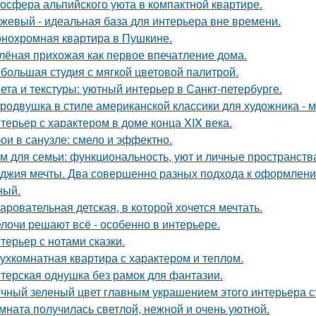
осфера альпийского уюта в компактной квартире.
жевый - идеальная база для интерьера вне времени.
нохромная квартира в Пушкине.
лёная прихожая как первое впечатление дома.
большая студия с мягкой цветовой палитрой.
ета и текстуры: уютный интерьер в Санкт-петербурге.
родвушка в стиле американской классики для художника - 
терьер с характером в доме конца XIX века.
ои в санузле: смело и эффектно.
м для семьи: функциональность, уют и личные пространств
джия мечты. Два совершенно разных подхода к оформлени
ный.
аровательная детская, в которой хочется мечтать.
лочи решают всё - особенно в интерьере.
терьер с нотами сказки.
ухкомнатная квартира с характером и теплом.
терская однушка без рамок для фантазии.
чный зеленый цвет главным украшением этого интерьера с
мната получилась светлой, нежной и очень уютной.