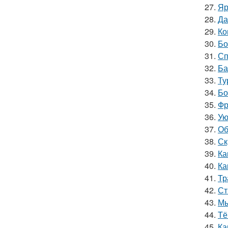
27.
Яр
28.
Да
29.
Ко
30.
Бо
31.
Сп
32.
Ба
33.
Ту
34.
Бо
35.
Фр
36.
Ую
37.
Об
38.
Ск
39.
Ка
40.
Ка
41.
Тр
42.
Ст
43.
Мы
44.
Тё
45.
Ка