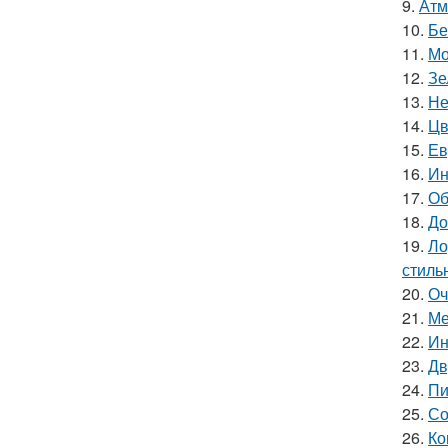
9.
Атм
10.
Бе
11.
Мо
12.
Зе
13.
Не
14.
Цв
15.
Ев
16.
Ин
17.
Об
18.
До
19.
Ло
стиль
20.
Оч
21.
Ме
22.
Ин
23.
Дв
24.
Пи
25.
Со
26.
Ко