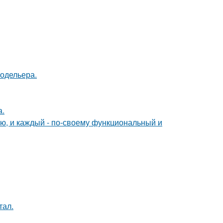
модельера.
а.
ю, и каждый - по-своему функциональный и
тал.