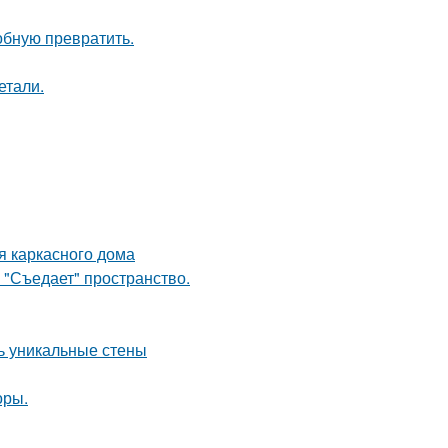
обную превратить.
етали.
я каркасного дома
 "Съедает" пространство.
ть уникальные стены
оры.