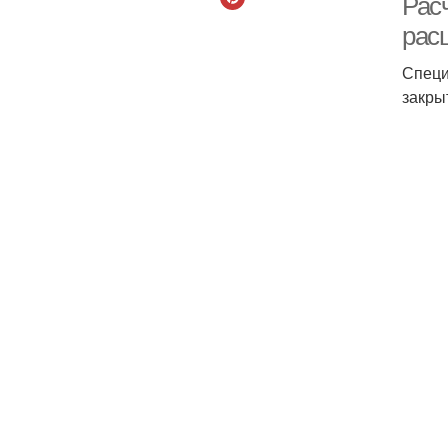
Рас
рас
Специ
закры