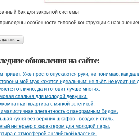
анный бак для закрытой системы
приведены особенности типовой конструкции с назначени
ь дальше →
ледние обновления на сайте:
м привет. Уже просто опускаются руки, не понимаю, как дал
стороны мой муж кажется идеальным: не пьёт, не курит, не 
ляется отлично, да и готовит лучше многих.
мовая спальня для молодой девушки.
хкомнатная квартира с мягкой эстетикой.
ималистичная элегантность с панорамным Видом.
ьшая кухня без верхних шкафов - воздух и стиль.
лый интерьер с характером для молодой пары.
ртира с атмосферой английской классики.