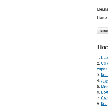
Мембр
Ниже 
читат
Пос
1.
Все
2.
Со 
справ
3.
Кре
4.
Дву
5.
Мин
6.
Бол
7.
Сме
8.
Ква