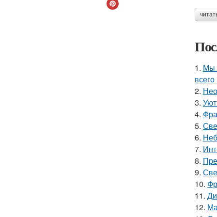
читат
Пос
1.
Мы 
всего 
2.
Нео
3.
Уют
4.
Фра
5.
Све
6.
Неб
7.
Инт
8.
Пре
9.
Све
10.
Фр
11.
Ди
12.
Ма