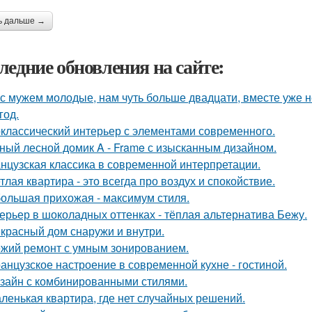
ь дальше →
ледние обновления на сайте:
с мужем молодые, нам чуть больше двадцати, вместе уже не
год.
классический интерьер с элементами современного.
ный лесной домик A - Frame с изысканным дизайном.
нцузская классика в современной интерпретации.
тлая квартира - это всегда про воздух и спокойствие.
ольшая прихожая - максимум стиля.
ерьер в шоколадных оттенках - тёплая альтернатива Бежу.
красный дом снаружи и внутри.
жий ремонт с умным зонированием.
анцузское настроение в современной кухне - гостиной.
зайн с комбинированными стилями.
ленькая квартира, где нет случайных решений.