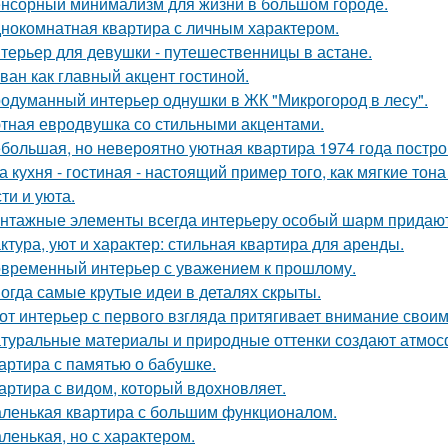
нсорный минимализм для жизни в большом городе.
нокомнатная квартира с личным характером.
терьер для девушки - путешественницы в астане.
ван как главный акцент гостиной.
одуманный интерьер однушки в ЖК "Микрогород в лесу".
тная евродвушка со стильными акцентами.
большая, но невероятно уютная квартира 1974 года постро
а кухня - гостиная - настоящий пример того, как мягкие т
ти и уюта.
нтажные элементы всегда интерьеру особый шарм придают
ктура, уют и характер: стильная квартира для аренды.
временный интерьер с уважением к прошлому.
огда самые крутые идеи в деталях скрыты.
от интерьер с первого взгляда притягивает внимание свои
туральные материалы и природные оттенки создают атмосф
артира с памятью о бабушке.
артира с видом, который вдохновляет.
ленькая квартира с большим функционалом.
ленькая, но с характером.