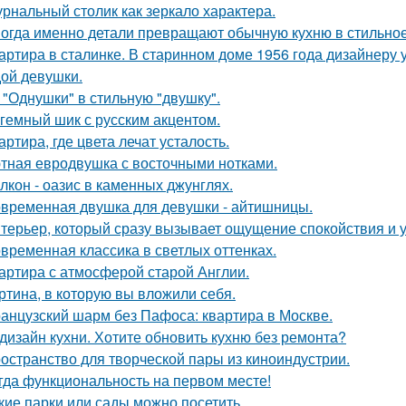
рнальный столик как зеркало характера.
огда именно детали превращают обычную кухню в стильное
артира в сталинке. В старинном доме 1956 года дизайнеру
ой девушки.
 "Однушки" в стильную "двушку".
гемный шик с русским акцентом.
артира, где цвета лечат усталость.
тная евродвушка с восточными нотками.
лкон - оазис в каменных джунглях.
временная двушка для девушки - айтишницы.
терьер, который сразу вызывает ощущение спокойствия и 
временная классика в светлых оттенках.
артира с атмосферой старой Англии.
ртина, в которую вы вложили себя.
анцузский шарм без Пафоса: квартира в Москве.
дизайн кухни. Хотите обновить кухню без ремонта?
остранство для творческой пары из киноиндустрии.
гда функциональность на первом месте!
кие парки или сады можно посетить