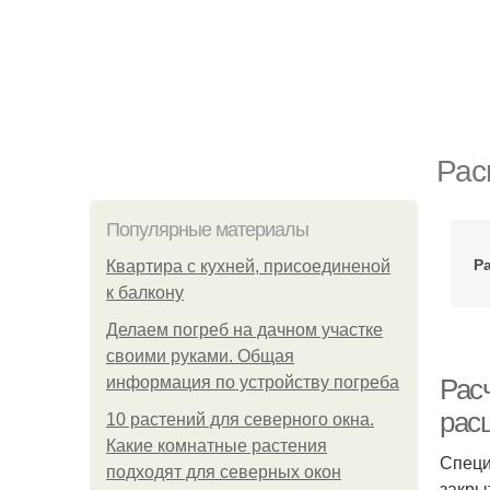
Рас
Популярные материалы
Р
Квартира с кухней, присоединеной
к балкону
Делаем погреб на дачном участке
своими руками. Общая
информация по устройству погреба
Рас
рас
10 растений для северного окна.
Какие комнатные растения
Специ
подходят для северных окон
закры