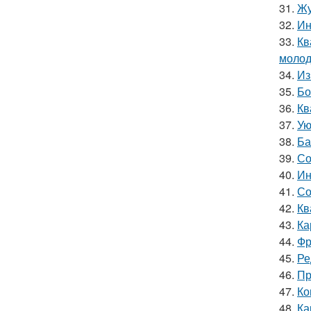
31.
Жу
32.
Ин
33.
Кв
молод
34.
Из
35.
Бо
36.
Кв
37.
Ую
38.
Ба
39.
Со
40.
Ин
41.
Со
42.
Кв
43.
Ка
44.
Фр
45.
Ре
46.
Пр
47.
Ко
48.
Ка