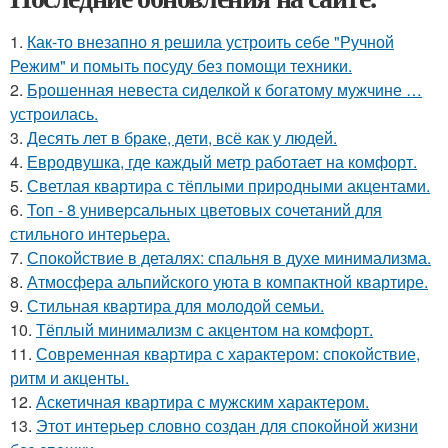
1.
Как-то внезапно я решила устроить себе "Ручной
Режим" и помыть посуду без помощи техники.
2.
Брошенная невеста сиделкой к богатому мужчине …
устроилась.
3.
Десять лет в браке, дети, всё как у людей.
4.
Евродвушка, где каждый метр работает на комфорт.
5.
Светлая квартира с тёплыми природными акцентами.
6.
Топ - 8 универсальных цветовых сочетаний для
стильного интерьера.
7.
Спокойствие в деталях: спальня в духе минимализма.
8.
Атмосфера альпийского уюта в компактной квартире.
9.
Стильная квартира для молодой семьи.
10.
Тёплый минимализм с акцентом на комфорт.
11.
Современная квартира с характером: спокойствие,
ритм и акценты.
12.
Аскетичная квартира с мужским характером.
13.
Этот интерьер словно создан для спокойной жизни