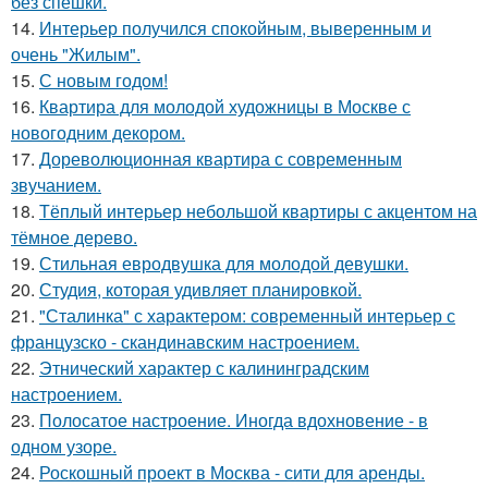
без спешки.
14.
Интерьер получился спокойным, выверенным и
очень "Жилым".
15.
С новым годом!
16.
Квартира для молодой художницы в Москве с
новогодним декором.
17.
Дореволюционная квартира с современным
звучанием.
18.
Тёплый интерьер небольшой квартиры с акцентом на
тёмное дерево.
19.
Стильная евродвушка для молодой девушки.
20.
Студия, которая удивляет планировкой.
21.
"Сталинка" с характером: современный интерьер с
французско - скандинавским настроением.
22.
Этнический характер с калининградским
настроением.
23.
Полосатое настроение. Иногда вдохновение - в
одном узоре.
24.
Роскошный проект в Москва - сити для аренды.