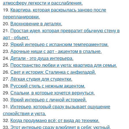
атмосферу легкости и расслабления.
19.
Квартира, которая раскрылась заново после
перепланировки.
20.
Вдохновение в деталях.
21.
Простая идея, которая превратит обычную стену в
арт - объект.
22.
Яркий интерьер с испанским темпераментом.
23.
Арочные ниши с арт - акцентом в спальне.
24.
Детали - это душа интерьера.
25.
Пространство любви и уюта: квартира для семьи.
26.
Свет и история: Сталинка с анфиладой.
27.
Лёгкая студия для студентки.
28.
Русский стиль с нежным акцентом.
29.
Спальни, в которые хочется вернуться.
30.
Яркий интерьер с личной историей.
31.
Интерьер, который сразу вызывает ощущение
спокойствия и уюта.
32.
Когда продумано всё: от вида до техники.
33.
Этот интерьер сразу влюбляет в себя: уютный,