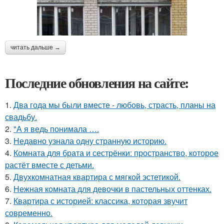
читать дальше →
Последние обновления на сайте:
1.
Два года мы были вместе - любовь, страсть, планы на
свадьбу.
2.
"А я ведь понимала ….
3.
Недавно узнала одну странную историю.
4.
Комната для брата и сестрёнки: пространство, которое
растёт вместе с детьми.
5.
Двухкомнатная квартира с мягкой эстетикой.
6.
Нежная комната для девочки в пастельных оттенках.
7.
Квартира с историей: классика, которая звучит
современно.