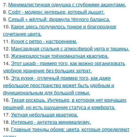
7.
Минималистичная однушка с глубокими акцентами.
8.
Софт - модерн: интерьер, который дышит.
9.
Серый + жёлтый: формула тёплого баланса.
10.
Какое здесь получилось тонкое и благородное
сочетание цвета.
11.
Кухня с ретро - настроением.
12.
Мансардная спальня с атмосферой уюта и тишины.
13.
Жизнерадостная трёхкомнатная квартира.
14.
Этот шкаф - пример того, как можно организовать
удобное хранение без больших затрат.
15.
Эта кухня - отличный пример того, как даже
небольшое пространство может быть удобным и
функциональным для большой семьи.
16.
Тихая роскошь. Интерьер, в котором нет кричащих
решений, но есть ощущение статуса и комфорта.
17.
Уютная небольшая квартира.
18.
Интерьер - антитеза минимализму.
19.
Главные тренды обоев: цвета, которые определяют
сезон.