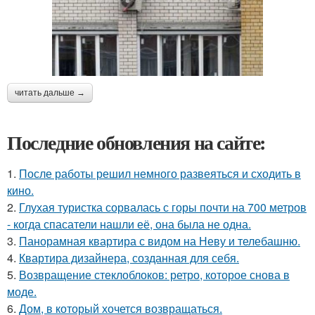
читать дальше →
Последние обновления на сайте:
1.
После работы решил немного развеяться и сходить в
кино.
2.
Глухая туристка сорвалась с горы почти на 700 метров
- когда спасатели нашли её, она была не одна.
3.
Панорамная квартира с видом на Неву и телебашню.
4.
Квартира дизайнера, созданная для себя.
5.
Возвращение стеклоблоков: ретро, которое снова в
моде.
6.
Дом, в который хочется возвращаться.