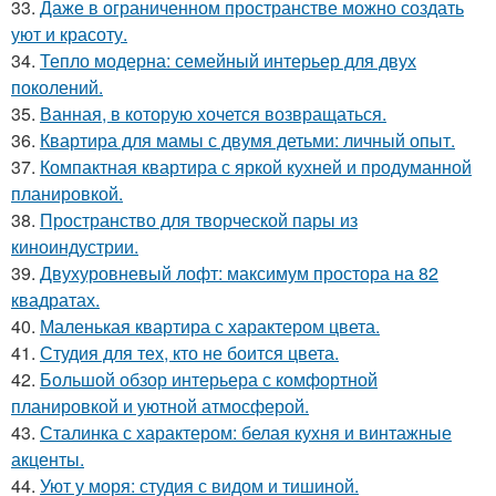
33.
Даже в ограниченном пространстве можно создать
уют и красоту.
34.
Тепло модерна: семейный интерьер для двух
поколений.
35.
Ванная, в которую хочется возвращаться.
36.
Квартира для мамы с двумя детьми: личный опыт.
37.
Компактная квартира с яркой кухней и продуманной
планировкой.
38.
Пространство для творческой пары из
киноиндустрии.
39.
Двухуровневый лофт: максимум простора на 82
квадратах.
40.
Маленькая квартира с характером цвета.
41.
Студия для тех, кто не боится цвета.
42.
Большой обзор интерьера с комфортной
планировкой и уютной атмосферой.
43.
Сталинка с характером: белая кухня и винтажные
акценты.
44.
Уют у моря: студия с видом и тишиной.