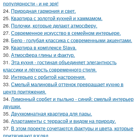
популярности - и не зря!
24.
Природная гармония и свет.
25.
Квартира с золотой кухней и хаммамом.
26.
Полочки, которые делают атмосферу.
27.
Современное искусство в семейном интерьере.
28.
Бело - голубая классика с современными акцентами.
29.
Квартира в комплексе Slava.
30.
Атмосфера глины и фактур.
31.
Эта кухня - гостиная объединяет элегантность
классики и лёгкость современного стиля.
32.
Интерьер с орбитой настроения.
33.
Смелый малиновый оттенок превращает кухню в
центр притяжения.
34.
Лимонный сорбет и пыльно - синий: смелый интерьер
двушки.
35.
Двухкомнатная квартира для пары.
36.
Апартаменты с террасой и видом на природу.
37.
В этом проекте сочетаются фактуры и цвета, которые
притягивают взгляд.