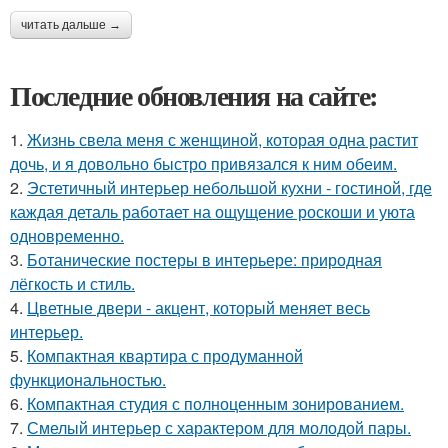
читать дальше →
Последние обновления на сайте:
1.
Жизнь свела меня с женщиной, которая одна растит
дочь, и я довольно быстро привязался к ним обеим.
2.
Эстетичный интерьер небольшой кухни - гостиной, где
каждая деталь работает на ощущение роскоши и уюта
одновременно.
3.
Ботанические постеры в интерьере: природная
лёгкость и стиль.
4.
Цветные двери - акцент, который меняет весь
интерьер.
5.
Компактная квартира с продуманной
функциональностью.
6.
Компактная студия с полноценным зонированием.
7.
Смелый интерьер с характером для молодой пары.