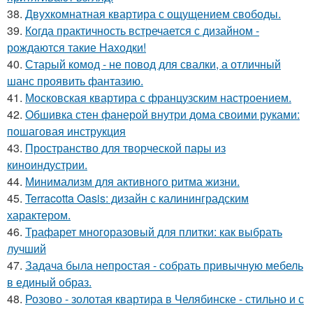
38.
Двухкомнатная квартира с ощущением свободы.
39.
Когда практичность встречается с дизайном -
рождаются такие Находки!
40.
Старый комод - не повод для свалки, а отличный
шанс проявить фантазию.
41.
Московская квартира с французским настроением.
42.
Обшивка стен фанерой внутри дома своими руками:
пошаговая инструкция
43.
Пространство для творческой пары из
киноиндустрии.
44.
Минимализм для активного ритма жизни.
45.
Terracotta Oasis: дизайн с калининградским
характером.
46.
Трафарет многоразовый для плитки: как выбрать
лучший
47.
Задача была непростая - собрать привычную мебель
в единый образ.
48.
Розово - золотая квартира в Челябинске - стильно и с