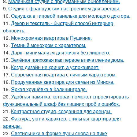
8.
Маленькая студия с продуманным обновлением.
9.
Студия с французским настроением для аренды.
10.
Однушка в типовой панельке для молодого доктора.
11.
Декор и текстиль - быстрый способ интерьер
обновить.
12.
Монохромная квартира в Пушкине.
13.
Тёмный монохром с характером.
14.
Дарк - минимализм для жизни без лишнего.
15.
Зелёная прихожая как первое впечатление дома.
16.
Когда дизайн не кричит, а успокаивает.
17.
Современная квартира с личным характером.
18.
Продуманная квартира для семьи из Минска.
19.
Яркая хрущёвка в Калининграде.
20.
Удобная памятка, которая поможет спроектировать
функциональный шкаф без лишних проб и ошибок.
21.
Контрастная студия, созданная для аренды.
22.
Фактура, уют и характер: стильная квартира для
аренды.
23.
Светильники в форме луны снова на пике