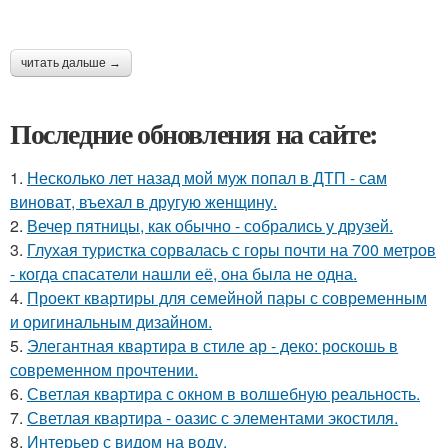
читать дальше →
Последние обновления на сайте:
1.
Несколько лет назад мой муж попал в ДТП - сам
виноват, въехал в другую женщину.
2.
Вечер пятницы, как обычно - собрались у друзей.
3.
Глухая туристка сорвалась с горы почти на 700 метров
- когда спасатели нашли её, она была не одна.
4.
Проект квартиры для семейной пары с современным
и оригинальным дизайном.
5.
Элегантная квартира в стиле ар - деко: роскошь в
современном прочтении.
6.
Светлая квартира с окном в волшебную реальность.
7.
Светлая квартира - оазис с элементами экостиля.
8.
Интерьер с видом на воду.