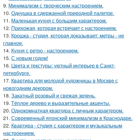
9.
Минимализм с творческим настроением.
10.
Однушка в сдержанной природной палитре.
11.
Маленькая кухня с большим характером.
12.
Прихожая, которая встречает с настроением.
13.
Крошка - студия, которая доказывает: метры - не
главное.
14.
Кухня с ретро - настроением.
15.
С новым годом!
16.
Цвета и текстуры: уютный интерьер в Санкт-
петербурге.
17.
Квартира для молодой художницы в Москве с
новогодним декором.
18.
Закатный розовый и свежая зелень.
19.
Тёплое дерево и выразительные акценты.
20.
Однокомнатная квартира с личным характером.
21.
Современный японский минимализм в Краснодаре.
22.
Квартира - студия с характером и музыкальным
настроением.