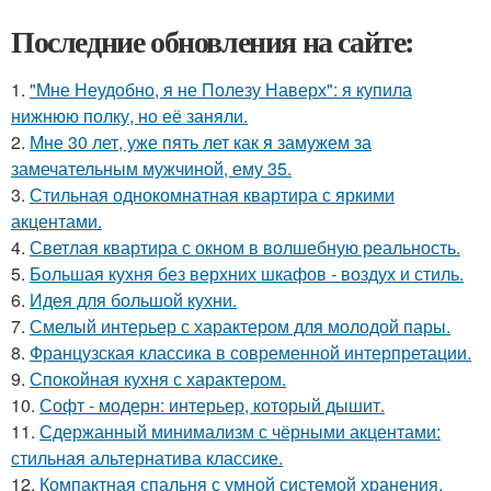
Последние обновления на сайте:
1.
"Мне Неудобно, я не Полезу Наверх": я купила
нижнюю полку, но её заняли.
2.
Мне 30 лет, уже пять лет как я замужем за
замечательным мужчиной, ему 35.
3.
Стильная однокомнатная квартира с яркими
акцентами.
4.
Светлая квартира с окном в волшебную реальность.
5.
Большая кухня без верхних шкафов - воздух и стиль.
6.
Идея для большой кухни.
7.
Смелый интерьер с характером для молодой пары.
8.
Французская классика в современной интерпретации.
9.
Спокойная кухня с характером.
10.
Софт - модерн: интерьер, который дышит.
11.
Сдержанный минимализм с чёрными акцентами:
стильная альтернатива классике.
12.
Компактная спальня с умной системой хранения.