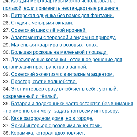
24.
Каждый метр квартиры можно использовать с
пользой, если применить нестандартные решения.
25.
Питерская однушка без рамок для фантазии.
26.
Студия с четырьмя окнами.
27.
Советский шик с лёгкой иронией.
28.
Апартаменты с террасой и видом на природу.
29.
Маленькая квартира в розовых тонах.
30.
Большая роскошь на маленькой площади.
31.
Двухъярусные корзинки - отличное решение для
организации пространства в ванной.
32.
Советский эклектизм с винтажным акцентом.
33.
Простор, свет и волшебство.
34.
Этот интерьер сразу влюбляет в себя: уютный,
современный и тёплый.
35.
Батареи и подоконники часто остаются без внимания
- но именно они могут задать тон всему интерьеру.
36.
Как в загородном доме, но в городе.
37.
Яркий интерьер с розовыми акцентами.
38.
Керамика, которая вдохновляет.