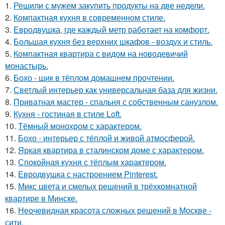
1.
Решили с мужем закупить продукты на две недели.
2.
Компактная кухня в современном стиле.
3.
Евродвушка, где каждый метр работает на комфорт.
4.
Большая кухня без верхних шкафов - воздух и стиль.
5.
Компактная квартира с видом на новодевичий
монастырь.
6.
Бохо - шик в тёплом домашнем прочтении.
7.
Светлый интерьер как универсальная база для жизни.
8.
Приватная мастер - спальня с собственным санузлом.
9.
Кухня - гостиная в стиле Loft.
10.
Тёмный монохром с характером.
11.
Бохо - интерьер с тёплой и живой атмосферой.
12.
Яркая квартира в сталинском доме с характером.
13.
Спокойная кухня с тёплым характером.
14.
Евродвушка с настроением Pinterest.
15.
Микс цвета и смелых решений в трёхкомнатной
квартире в Минске.
16.
Неочевидная красота сложных решений в Москве -
сити.