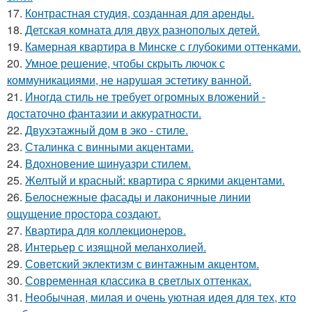
17.
Контрастная студия, созданная для аренды.
18.
Детская комната для двух разнополых детей.
19.
Камерная квартира в Минске с глубокими оттенками.
20.
Умное решение, чтобы скрыть лючок с
коммуникациями, не нарушая эстетику ванной.
21.
Иногда стиль не требует огромных вложений -
достаточно фантазии и аккуратности.
22.
Двухэтажный дом в эко - стиле.
23.
Сталинка с винными акцентами.
24.
Вдохновение шинуазри стилем.
25.
Желтый и красный: квартира с яркими акцентами.
26.
Белоснежные фасады и лаконичные линии
ощущение простора создают.
27.
Квартира для коллекционеров.
28.
Интерьер с изящной меланхолией.
29.
Советский эклектизм с винтажным акцентом.
30.
Современная классика в светлых оттенках.
31.
Необычная, милая и очень уютная идея для тех, кто