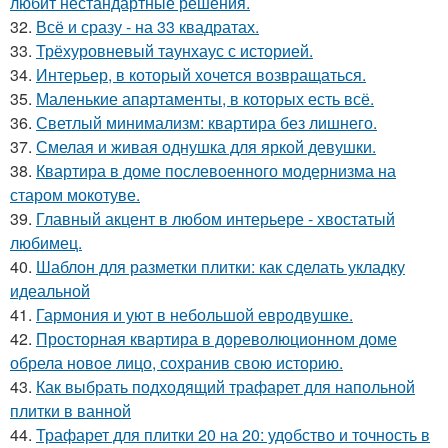
любит нестандартные решения.
32.
Всё и сразу - на 33 квадратах.
33.
Трёхуровневый таунхаус с историей.
34.
Интерьер, в который хочется возвращаться.
35.
Маленькие апартаменты, в которых есть всё.
36.
Светлый минимализм: квартира без лишнего.
37.
Смелая и живая однушка для яркой девушки.
38.
Квартира в доме послевоенного модернизма на
старом мокотуве.
39.
Главный акцент в любом интерьере - хвостатый
любимец.
40.
Шаблон для разметки плитки: как сделать укладку
идеальной
41.
Гармония и уют в небольшой евродвушке.
42.
Просторная квартира в дореволюционном доме
обрела новое лицо, сохранив свою историю.
43.
Как выбрать подходящий трафарет для напольной
плитки в ванной
44.
Трафарет для плитки 20 на 20: удобство и точность в