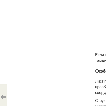
Если 
техни
Особ
Лист 
преоб
соору
⇦
Струк