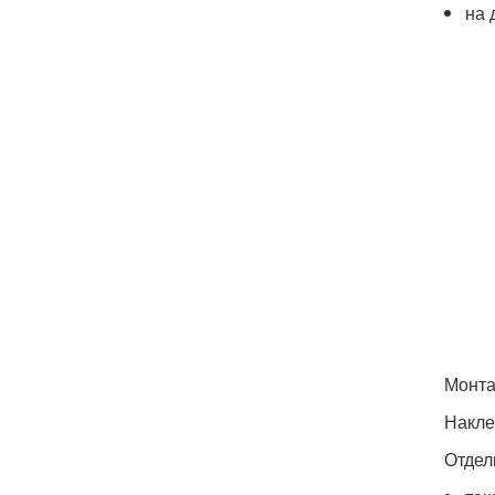
на 
Монта
Накле
Отдел