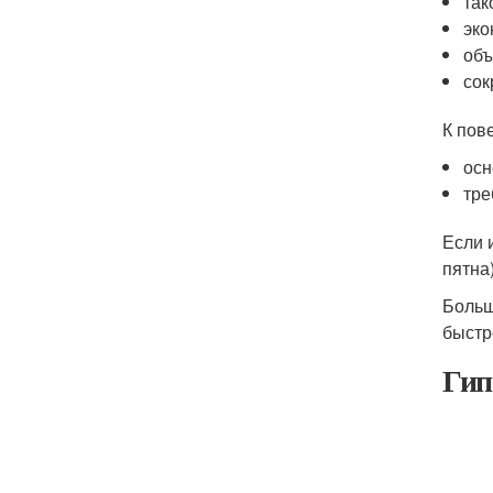
так
эко
объ
сок
К пов
осн
тре
Если 
пятна)
Больш
быстр
Гип