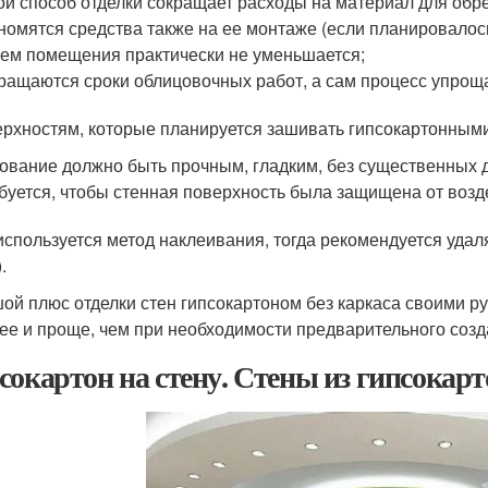
ой способ отделки сокращает расходы на материал для обр
номятся средства также на ее монтаже (если планировалос
ем помещения практически не уменьшается;
ращаются сроки облицовочных работ, а сам процесс упрощ
ерхностям, которые планируется зашивать гипсокартонным
ование должно быть прочным, гладким, без существенных д
буется, чтобы стенная поверхность была защищена от возд
используется метод наклеивания, тогда рекомендуется удаля
.
ой плюс отделки стен гипсокартоном без каркаса своими ру
ее и проще, чем при необходимости предварительного созд
сокартон на стену. Стены из гипсокар