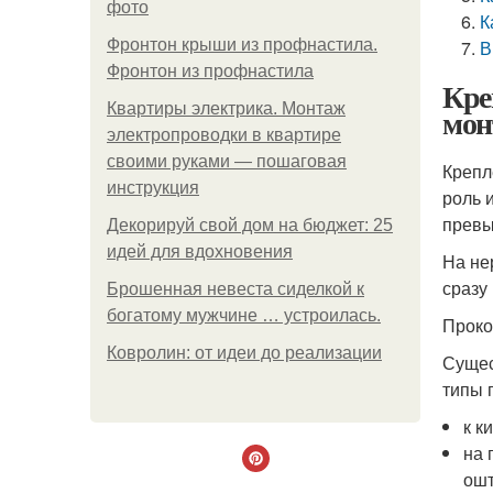
фото
К
Фронтон крыши из профнастила.
В
Фронтон из профнастила
Кре
Квартиры электрика. Монтаж
мон
электропроводки в квартире
своими руками — пошаговая
Крепл
инструкция
роль 
превы
Декорируй свой дом на бюджет: 25
идей для вдохновения
На не
сразу
Брошенная невеста сиделкой к
богатому мужчине … устроилась.
Проко
Ковролин: от идеи до реализации
Сущес
типы 
к к
на 
ошт