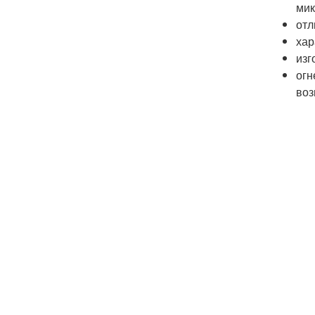
мик
отл
хар
изг
огн
воз