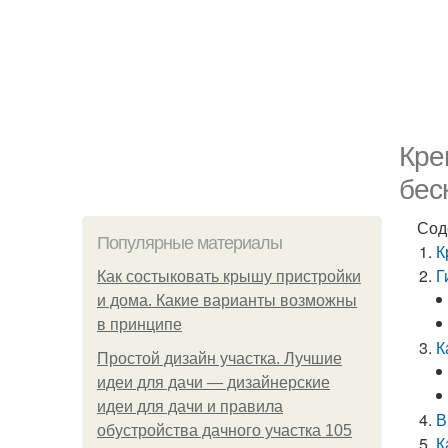
Кре
бес
Сод
Популярные материалы
К
Г
Как состыковать крышу пристройки
и дома. Какие варианты возможны
в принципе
К
Простой дизайн участка. Лучшие
идеи для дачи — дизайнерские
идеи для дачи и правила
В
обустройства дачного участка 105
К