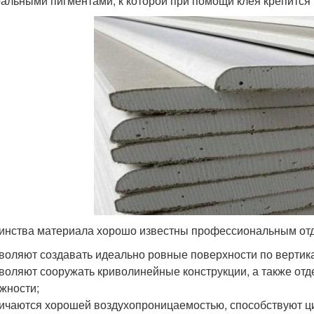
альными пигментами, к которой при помощи клея крепится 
инства материала хорошо известны профессиональным отд
воляют создавать идеально ровные поверхности по вертика
воляют сооружать криволинейные конструкции, а также от
жности;
ичаются хорошей воздухопроницаемостью, способствуют ц