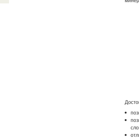
минер
Досто
поз
поз
сло
отл