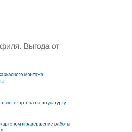
офиля. Выгода от
скаркасного монтажа
сы
ка гипсокартона на штукатурку
окартоном и завершение работы
КЛ