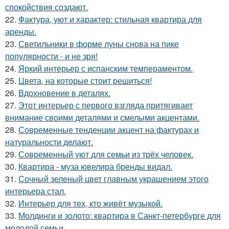
спокойствия создают.
22.
Фактура, уют и характер: стильная квартира для
аренды.
23.
Светильники в форме луны снова на пике
популярности - и не зря!
24.
Яркий интерьер с испанским темпераментом.
25.
Цвета, на которые стоит решиться!
26.
Вдохновение в деталях.
27.
Этот интерьер с первого взгляда притягивает
внимание своими деталями и смелыми акцентами.
28.
Современные тенденции акцент на фактурах и
натуральности делают.
29.
Современный уют для семьи из трёх человек.
30.
Квартира - муза ювелира бренды видал.
31.
Сочный зеленый цвет главным украшением этого
интерьера стал.
32.
Интерьер для тех, кто живёт музыкой.
33.
Молдинги и золото: квартира в Санкт-петербурге для
молодой семьи.