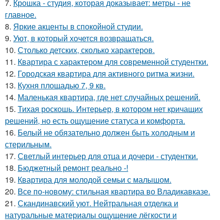
7.
Крошка - студия, которая доказывает: метры - не
главное.
8.
Яркие акценты в спокойной студии.
9.
Уют, в который хочется возвращаться.
10.
Столько детских, сколько характеров.
11.
Квартира с характером для современной студентки.
12.
Городская квартира для активного ритма жизни.
13.
Кухня площадью 7, 9 кв.
14.
Маленькая квартира, где нет случайных решений.
15.
Тихая роскошь. Интерьер, в котором нет кричащих
решений, но есть ощущение статуса и комфорта.
16.
Белый не обязательно должен быть холодным и
стерильным.
17.
Светлый интерьер для отца и дочери - студентки.
18.
Бюджетный ремонт реально -!
19.
Квартира для молодой семьи с малышом.
20.
Все по-новому: стильная квартира во Владикавказе.
21.
Скандинавский уют. Нейтральная отделка и
натуральные материалы ощущение лёгкости и