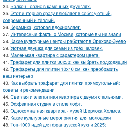
34.
Балкон - оазис в каменных джунглях.
35.
Этот интерьер сразу влюбляет в себя: уютный,
современный и тёплый.
36.
Керамика, которая вдохновляет.
37.
Интересные факты о Москве, которые вы не знали
38.
Какие культурные центры работают в Орехово-Зуево
39.
Уютная двушка для семьи из трёх человек.
40.
Маленькая квартира с характером цвета.
41.
Трафарет для плитки 30х30: как выбрать подходящий
42.
Трафареты для плитки 10х10 см: как преобразить
ваш интерьер
43.
Как выбрать трафарет для плитки прямоугольный:
советы и рекомендации
44.
Светлая и элегантная квартира с двумя спальнями.
45.
Эффектная студия в стиле лофт.
46.
Однокомнатная квартира - музей Шерлока Холмса.
47.
Какие культурные мероприятия для молодежи
48.
Топ-1000 идей для французской кухни 2025: