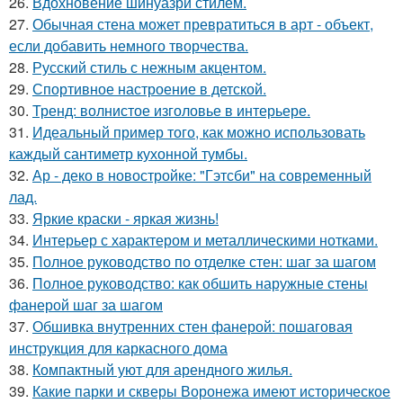
26.
Вдохновение шинуазри стилем.
27.
Обычная стена может превратиться в арт - объект,
если добавить немного творчества.
28.
Русский стиль с нежным акцентом.
29.
Спортивное настроение в детской.
30.
Тренд: волнистое изголовье в интерьере.
31.
Идеальный пример того, как можно использовать
каждый сантиметр кухонной тумбы.
32.
Ар - деко в новостройке: "Гэтсби" на современный
лад.
33.
Яркие краски - яркая жизнь!
34.
Интерьер с характером и металлическими нотками.
35.
Полное руководство по отделке стен: шаг за шагом
36.
Полное руководство: как обшить наружные стены
фанерой шаг за шагом
37.
Обшивка внутренних стен фанерой: пошаговая
инструкция для каркасного дома
38.
Компактный уют для арендного жилья.
39.
Какие парки и скверы Воронежа имеют историческое