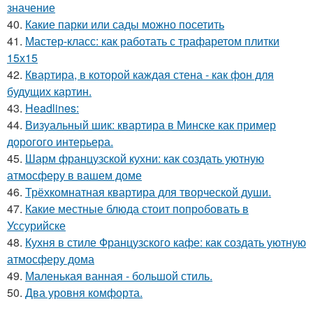
значение
40.
Какие парки или сады можно посетить
41.
Мастер-класс: как работать с трафаретом плитки
15х15
42.
Квартира, в которой каждая стена - как фон для
будущих картин.
43.
Headlines:
44.
Визуальный шик: квартира в Минске как пример
дорогого интерьера.
45.
Шарм французской кухни: как создать уютную
атмосферу в вашем доме
46.
Трёхкомнатная квартира для творческой души.
47.
Какие местные блюда стоит попробовать в
Уссурийске
48.
Кухня в стиле Французского кафе: как создать уютную
атмосферу дома
49.
Маленькая ванная - большой стиль.
50.
Два уровня комфорта.