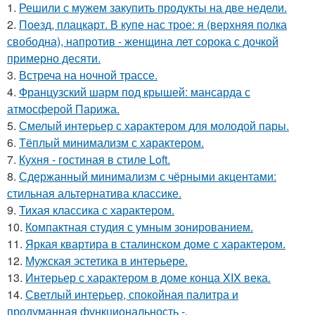
1.
Решили с мужем закупить продукты на две недели.
2.
Поезд, плацкарт. В купе нас трое: я (верхняя полка
свободна), напротив - женщина лет сорока с дочкой
примерно десяти.
3.
Встреча на ночной трассе.
4.
Французский шарм под крышей: мансарда с
атмосферой Парижа.
5.
Смелый интерьер с характером для молодой пары.
6.
Тёплый минимализм с характером.
7.
Кухня - гостиная в стиле Loft.
8.
Сдержанный минимализм с чёрными акцентами:
стильная альтернатива классике.
9.
Тихая классика с характером.
10.
Компактная студия с умным зонированием.
11.
Яркая квартира в сталинском доме с характером.
12.
Мужская эстетика в интерьере.
13.
Интерьер с характером в доме конца XIX века.
14.
Светлый интерьер, спокойная палитра и
продуманная функциональность -.