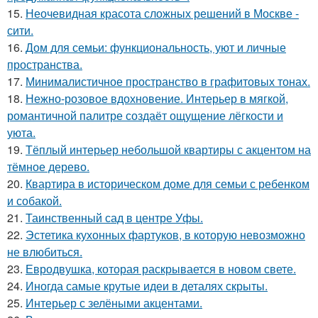
15.
Неочевидная красота сложных решений в Москве -
сити.
16.
Дом для семьи: функциональность, уют и личные
пространства.
17.
Минималистичное пространство в графитовых тонах.
18.
Нежно-розовое вдохновение. Интерьер в мягкой,
романтичной палитре создаёт ощущение лёгкости и
уюта.
19.
Тёплый интерьер небольшой квартиры с акцентом на
тёмное дерево.
20.
Квартира в историческом доме для семьи с ребенком
и собакой.
21.
Таинственный сад в центре Уфы.
22.
Эстетика кухонных фартуков, в которую невозможно
не влюбиться.
23.
Евродвушка, которая раскрывается в новом свете.
24.
Иногда самые крутые идеи в деталях скрыты.
25.
Интерьер с зелёными акцентами.