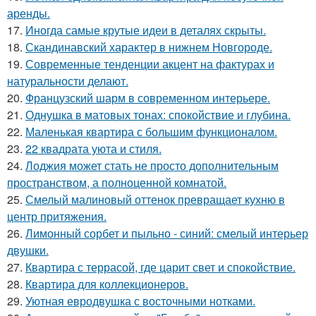
аренды.
17.
Иногда самые крутые идеи в деталях скрыты.
18.
Скандинавский характер в нижнем Новгороде.
19.
Современные тенденции акцент на фактурах и
натуральности делают.
20.
Французский шарм в современном интерьере.
21.
Однушка в матовых тонах: спокойствие и глубина.
22.
Маленькая квартира с большим функционалом.
23.
22 квадрата уюта и стиля.
24.
Лоджия может стать не просто дополнительным
пространством, а полноценной комнатой.
25.
Смелый малиновый оттенок превращает кухню в
центр притяжения.
26.
Лимонный сорбет и пыльно - синий: смелый интерьер
двушки.
27.
Квартира с террасой, где царит свет и спокойствие.
28.
Квартира для коллекционеров.
29.
Уютная евродвушка с восточными нотками.