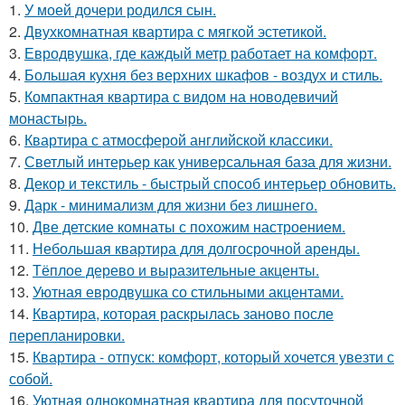
1.
У моей дочери родился сын.
2.
Двухкомнатная квартира с мягкой эстетикой.
3.
Евродвушка, где каждый метр работает на комфорт.
4.
Большая кухня без верхних шкафов - воздух и стиль.
5.
Компактная квартира с видом на новодевичий
монастырь.
6.
Квартира с атмосферой английской классики.
7.
Светлый интерьер как универсальная база для жизни.
8.
Декор и текстиль - быстрый способ интерьер обновить.
9.
Дарк - минимализм для жизни без лишнего.
10.
Две детские комнаты с похожим настроением.
11.
Небольшая квартира для долгосрочной аренды.
12.
Тёплое дерево и выразительные акценты.
13.
Уютная евродвушка со стильными акцентами.
14.
Квартира, которая раскрылась заново после
перепланировки.
15.
Квартира - отпуск: комфорт, который хочется увезти с
собой.
16.
Уютная однокомнатная квартира для посуточной