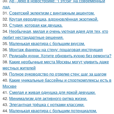
30.
Ар - деко в новостройке: "Гэтсби" на современный
лад.
31.
Советский эклектизм с винтажным акцентом.
32.
Крутая евродвушка, вдохновлённая экзотикой.
33.
Студия, которая как двушка.
34.
Необычная, милая и очень уютная идея для тех, кто
любит нестандартные решения.
35.
Маленькая квартира с большим вкусом.
36.
Монтаж фанеры на стену: пошаговая инструкция
37.
Редизайн кухни. Хотите обновить кухню без ремонта?
38.
Какие необычные места Москвы могут удивить даже
местных жителей
39.
Полное руководство по отделке стен: шаг за шагом
40.
Какие уникальные бассейны и спорткомплексы есть в
Москве
41.
Смелая и живая однушка для яркой девушки.
42.
Минимализм для активного ритма жизни.
43.
Элегантная трёшка с нотками классики.
44.
Маленькая квартира с большим потенциалом.