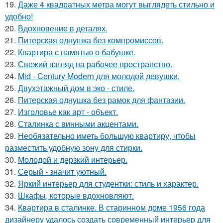
19.
Даже 4 квадратных метра могут выглядеть стильно и
удобно!
20.
Вдохновение в деталях.
21.
Питерская однушка без компромиссов.
22.
Квартира с памятью о бабушке.
23.
Свежий взгляд на рабочее пространство.
24.
Mid - Century Modern для молодой девушки.
25.
Двухэтажный дом в эко - стиле.
26.
Питерская однушка без рамок для фантазии.
27.
Изголовье как арт - объект.
28.
Сталинка с винными акцентами.
29.
Необязательно иметь большую квартиру, чтобы
разместить удобную зону для стирки.
30.
Молодой и дерзкий интерьер.
31.
Серый - значит уютный.
32.
Яркий интерьер для студентки: стиль и характер.
33.
Шкафы, которые вдохновляют.
34.
Квартира в сталинке. В старинном доме 1956 года
дизайнеру удалось создать современный интерьер для