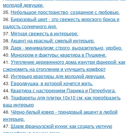
молодой девушки.
35.
Небольшое пространство, созданное с любовью.
36.
Бирюзовый цвет - это свежесть морского бриза и
радость солнечного дня.
37.
Мятная свежесть в интерьере.
38.
Акцент на красный: смелый интерьер.
39.
Дарк - минимализм: строго, выразительно, удобно.
40.
Монохром и фактуры: квартира в Пушкине.
41.
Утепление деревянного дома изнутри фанерой: как
сэкономить на отоплении и улучшить комфорт
42.
Интерьер квартиры для молодой девушки.
43.
Евродвушка, в которой хочется жить.
44.
Квартира с настроением Парижа и Петербурга.
45.
Трафареты для плитки 10х10 см: как преобразить
ваш интерьер
46.
Чёрно-белый ковер - трендовый акцент в любой
интерьер.
47.
Шарм французской кухни: как создать уютную