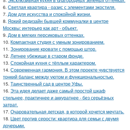
5.
Эксклюзивная кухня в благородных зелёных оттенках.
6.
Светлая квартира - оазис с элементами экостиля.
7.
Дом для искусства и спокойной жизни.
8.
Яркий редизайн бывшей коммуналки в центре
Москвы: интерьер как арт - объект.
9.
Дом в мягких персиковых оттенках.
10.
Компактная студия с умным зонированием.
11.
Зонирование кровати с помощью штор.
12.
Летнее убежище в старом фонде.
13.
Спокойная кухня с тёплым характером.
14.
Современная гармония. В этом проекте чувствуется
тонкий баланс между уютом и функциональностью.
15.
Таинственный сад в центре Уфы.
16.
Эта идея делает даже самый простой шкаф
стильнее, практичнее и аккуратнее - без серьёзных
затрат.
17.
Очаровательная детская, в которой хочется мечтать.
18.
Цвет против серости: квартира для семьи с двумя
дочерьми.