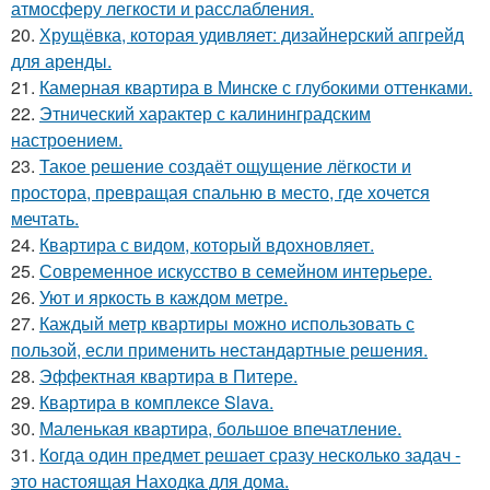
атмосферу легкости и расслабления.
20.
Хрущёвка, которая удивляет: дизайнерский апгрейд
для аренды.
21.
Камерная квартира в Минске с глубокими оттенками.
22.
Этнический характер с калининградским
настроением.
23.
Такое решение создаёт ощущение лёгкости и
простора, превращая спальню в место, где хочется
мечтать.
24.
Квартира с видом, который вдохновляет.
25.
Современное искусство в семейном интерьере.
26.
Уют и яркость в каждом метре.
27.
Каждый метр квартиры можно использовать с
пользой, если применить нестандартные решения.
28.
Эффектная квартира в Питере.
29.
Квартира в комплексе Slava.
30.
Маленькая квартира, большое впечатление.
31.
Когда один предмет решает сразу несколько задач -
это настоящая Находка для дома.