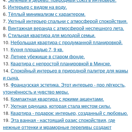
5.
Интерьер с видом на воду.
6.
Тёплый минимализм с характером.
7.
Уютный интерьер спальни с атмосферой спокойствия.
8.
Винтажная веранда с атмосферой неспешного лета.
9.
Стильная квартира для молодой семьи.
10.
Небольшая квартира с продуманной планировкой.
11.
Кухня площадью 7, 9 кв.
12.
Летнее убежище в старом фонде.
13.
Квартира с непростой планировкой в Минске.
14.
Спокойный интерьер в природной палитре для мамы
и сына.
15.
Французская эстетика. Этот интерьер - про лёгкость,
утончённость и чувство меры.
16.
Компактная квартира с яркими акцентами.
17.
Уютная однушка, которая стала местом силы.
18.
Квартира - подарок: интерьер, созданный с любовью.
19.
Эта ванная - настоящий оазис спокойствия, где
нежные оттенки и мраморные переливы создают