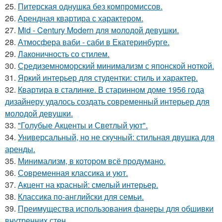
25.
Питерская однушка без компромиссов.
26.
Арендная квартира с характером.
27.
Mid - Century Modern для молодой девушки.
28.
Атмосфера ваби - саби в Екатеринбурге.
29.
Лаконичность со стилем.
30.
Средиземноморский минимализм с японской ноткой.
31.
Яркий интерьер для студентки: стиль и характер.
32.
Квартира в сталинке. В старинном доме 1956 года
дизайнеру удалось создать современный интерьер для
молодой девушки.
33.
"Голубые Акценты и Светлый уют".
34.
Универсальный, но не скучный: стильная двушка для
аренды.
35.
Минимализм, в котором всё продумано.
36.
Современная классика и уют.
37.
Акцент на красный: смелый интерьер.
38.
Классика по-английски для семьи.
39.
Преимущества использования фанеры для обшивки
внутренних стен