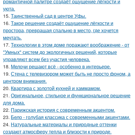
романтичной палитре создаёт ощущение лёгкости и
уюта.
15.
Таинственный сад в центре Уфы.
16.
Такое решение создаёт ощущение лёгкости и
простора, превращая спальню в место, где хочется
мечтать.
17.
Технологии в этом доме поражают воображение - от
"Умных" систем до экологичных решений, которые
управляют всем без участия человека.
18.
Мелочи решают всё - особенно в интерьере.
19.
Стена с телевизором может быть не просто фоном, а
центром внимания.
20.
Квартира с золотой кухней и хаммамом.
21.
Оригинальное, стильное и функциональное решение
для дома.
22.
Парижская история с современным акцентом.
23.
Бело - голубая классика с современными акцентами.
24.
Натуральные материалы и природные оттенки
создают атмосферу тепла и близости к природе.