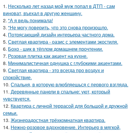
1.
Несколько лет назад мой муж попал в ДТП - сам
виноват, въехал в другую женщину.
2.
"А я ведь понимала!
3.
"Не могу поверить, что это снова произошло.
4.
Потрясающий дизайн интерьера частного дома.
5.
Светлая квартира - оазис с элементами экостиля.
6.
Бохо - шик в тёплом домашнем прочтении.
7.
Розовая плитка как акцент на кухне.
8.
Минималистичная однушка с глубокими акцентами.
9.
Светлая квартира - это всегда про воздух и
спокойствие.
10.
Спальня, в которую влюбляешься с первого взгляда.
11.
Деревянные панели в спальне: уют, который
чувствуется.
12.
Квартира с личной террасой для большой и дружной
семьи.
13.
Жизнерадостная трёхкомнатная квартира.
14.
Нежно-розовое вдохновение. Интерьер в мягкой,