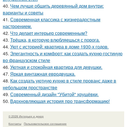
40.
Чем лучше обшить деревянный дом внутри:
варианты и советы
41.
Современная классика с жизнерадостным
настроением.
42.
Что делает интерьер современным?
43.
Трёшка, в которую влюбляешься с порога.
44.
Уют с историей: квартира в доме 1930-х годов.
45.
Элегантность и комфорт: как создать кухню-гостиную
во французском стиле
46.
Уютная и спокойная квартира для девушки.
47.
Яркая винтажная евродвушка.
48.
Как создать уютную кухню в стиле прованс даже в
небольшом пространстве
49.
Современный дизайн "Убитой" хрущёвки.
50.
Вдохновляющая история про трансформацию!
© 2026 Интерьер и декор
Контакты
Пользовательское соглашение