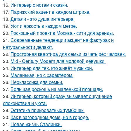
16.
Интерьер с нотами сказки.
17.
Парижский акцент в каждом штрихе.
18.
Детали - это душа интерьера.
19.
Уют и яркость в каждом метре.
20.
Роскошный проект в Москва - сити для аренды.
21.
Современные тенденции акцент на фактурах и
натуральности делают.
22.
Просторная квартира для семьи из четырёх человек.
23.
Mid - Century Modern для молодой девушки.
24.
Интерьер для тех, кто живёт музыкой.
25.
Маленькая, но с характером.
26.
Неоклассика для семьи.
27.
Большая роскошь на маленькой площади.
28.
Интерьер, который сразу вызывает ощущение
спокойствия и уюта.
29.
Эстетика прикроватных тумбочек.
30.
Как в загородном доме, но в городе.
31.
Новая жизнь Сталинки.