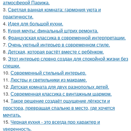
атмосферой Парижа.
3.
Светлая ванная комната: гармония уюта и
практичности.
4.
Идея для большой кухни.
5.
Кухня мечты: финальный штрих ремонта.
6.
Французская классика в современной интерпретации.
7.
Очень уютный интерьер в современном стиле.
8.
Детская, которая растёт вместе с ребёнком.
9.
Этот интерьер словно создан для спокойной жизни без
спешки.
10.
Современный стильный интерьер.
11.
Люстры и светильники из макраме.
12.
Детская комната для двух разнополых детей.
13.
Современная классика с винтажным шармом.
14.
Такое решение создаёт ощущение лёгкости и
простора, превращая спальню в место, где хочется
мечтать.
15.
Черная кухня - это всегда про характер и
уверенность.