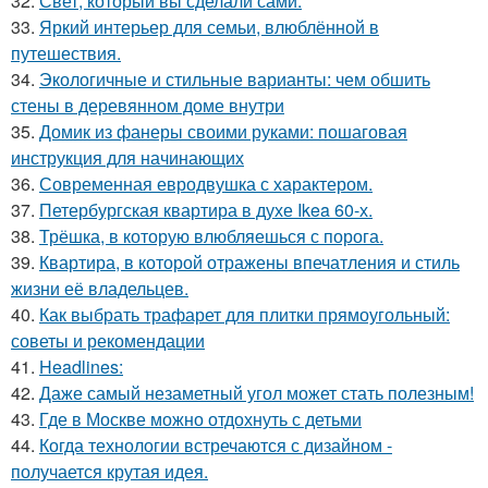
32.
Свет, который вы сделали сами.
33.
Яркий интерьер для семьи, влюблённой в
путешествия.
34.
Экологичные и стильные варианты: чем обшить
стены в деревянном доме внутри
35.
Домик из фанеры своими руками: пошаговая
инструкция для начинающих
36.
Современная евродвушка с характером.
37.
Петербургская квартира в духе Ikea 60-х.
38.
Трёшка, в которую влюбляешься с порога.
39.
Квартира, в которой отражены впечатления и стиль
жизни её владельцев.
40.
Как выбрать трафарет для плитки прямоугольный:
советы и рекомендации
41.
Headlines:
42.
Даже самый незаметный угол может стать полезным!
43.
Где в Москве можно отдохнуть с детьми
44.
Когда технологии встречаются с дизайном -
получается крутая идея.