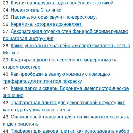
33.
Крутая евродвушка, вдохновлённая экзотикой.
34.
Новая жизнь Сталинки.
35.
Пастель, которая звучит по-взрослому.
36.
Керамика, которая вдохновляет.
37.
Декоративная отделка стен фанерой своими руками:
пошаговая инструкция
38.
Какие уникальные бассейны и спорткомплексы есть в
Москве
39.
Квартира в доме послевоенного модернизма на
старом мокотуве.
40.
Как преобразить ванную комнату с помощью
трафарета для плитки под покраску
41.
Какие парки и скверы Воронежа имеют историческое
значение
42.
Трафаретная плитка для декоративной штукатурки:
как создать уникальные стены
43.
Силиконовый трафарет для плитки: как использовать
и где применять
44.
Трафарет для декора плитки: как использовать набор