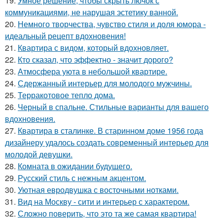
19.
Умное решение, чтобы скрыть лючок с
коммуникациями, не нарушая эстетику ванной.
20.
Немного творчества, чувство стиля и доля юмора -
идеальный рецепт вдохновения!
21.
Квартира с видом, который вдохновляет.
22.
Кто сказал, что эффектно - значит дорого?
23.
Атмосфера уюта в небольшой квартире.
24.
Сдержанный интерьер для молодого мужчины.
25.
Терракотовое тепло дома.
26.
Черный в спальне. Стильные варианты для вашего
вдохновения.
27.
Квартира в сталинке. В старинном доме 1956 года
дизайнеру удалось создать современный интерьер для
молодой девушки.
28.
Комната в ожидании будущего.
29.
Русский стиль с нежным акцентом.
30.
Уютная евродвушка с восточными нотками.
31.
Вид на Москву - сити и интерьер с характером.
32.
Сложно поверить, что это та же самая квартира!