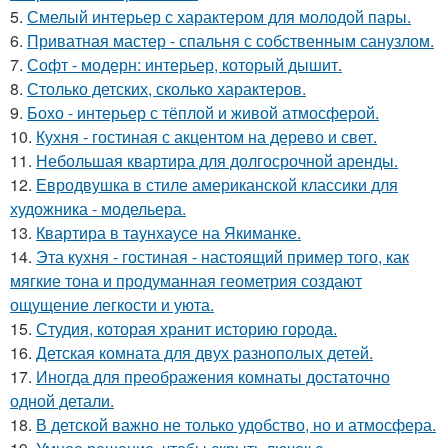
5.
Смелый интерьер с характером для молодой пары.
6.
Приватная мастер - спальня с собственным санузлом.
7.
Софт - модерн: интерьер, который дышит.
8.
Столько детских, сколько характеров.
9.
Бохо - интерьер с тёплой и живой атмосферой.
10.
Кухня - гостиная с акцентом на дерево и свет.
11.
Небольшая квартира для долгосрочной аренды.
12.
Евродвушка в стиле американской классики для
художника - модельера.
13.
Квартира в таунхаусе на Якиманке.
14.
Эта кухня - гостиная - настоящий пример того, как
мягкие тона и продуманная геометрия создают
ощущение легкости и уюта.
15.
Студия, которая хранит историю города.
16.
Детская комната для двух разнополых детей.
17.
Иногда для преображения комнаты достаточно
одной детали.
18.
В детской важно не только удобство, но и атмосфера.