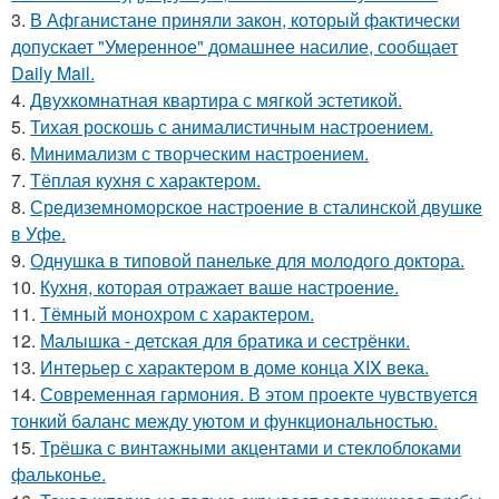
3.
В Афганистане приняли закон, который фактически
допускает "Умеренное" домашнее насилие, сообщает
Daily Mail.
4.
Двухкомнатная квартира с мягкой эстетикой.
5.
Тихая роскошь с анималистичным настроением.
6.
Минимализм с творческим настроением.
7.
Тёплая кухня с характером.
8.
Средиземноморское настроение в сталинской двушке
в Уфе.
9.
Однушка в типовой панельке для молодого доктора.
10.
Кухня, которая отражает ваше настроение.
11.
Тёмный монохром с характером.
12.
Малышка - детская для братика и сестрёнки.
13.
Интерьер с характером в доме конца XIX века.
14.
Современная гармония. В этом проекте чувствуется
тонкий баланс между уютом и функциональностью.
15.
Трёшка с винтажными акцентами и стеклоблоками
фальконье.