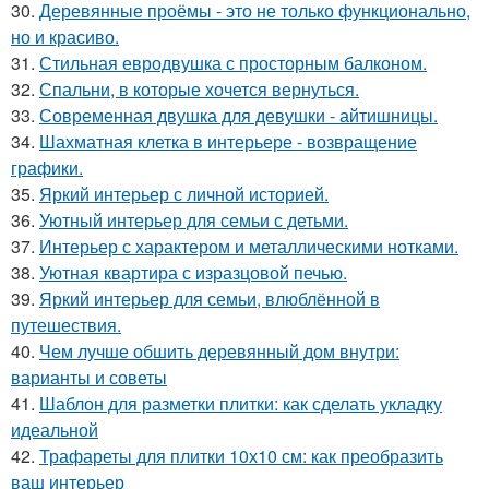
30.
Деревянные проёмы - это не только функционально,
но и красиво.
31.
Стильная евродвушка с просторным балконом.
32.
Спальни, в которые хочется вернуться.
33.
Современная двушка для девушки - айтишницы.
34.
Шахматная клетка в интерьере - возвращение
графики.
35.
Яркий интерьер с личной историей.
36.
Уютный интерьер для семьи с детьми.
37.
Интерьер с характером и металлическими нотками.
38.
Уютная квартира с изразцовой печью.
39.
Яркий интерьер для семьи, влюблённой в
путешествия.
40.
Чем лучше обшить деревянный дом внутри:
варианты и советы
41.
Шаблон для разметки плитки: как сделать укладку
идеальной
42.
Трафареты для плитки 10х10 см: как преобразить
ваш интерьер