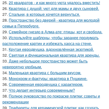
25.
20 квадратов - и как много уюта удалось вместить!
26.
Квартира с душой: уют для мамы и двух сыновей.
27.
Спальни, в которые хочется вернуться.
28.
Пространство без дверей - квартира для молодой
семьи в Петербурге.
29.
Семейное гнездо в Алма-ате: птицы, кот и свобода.
30.
Используйте шаблоны, чтобы заранее продумать
расположение картин и избежать хаоса на стене.
31.
Крутая евродвушка, вдохновлённая экзотикой.
32.
Светлая и функциональная квартира для аренды.
33.
Даже небольшое пространство может быть
невероятно удобным.
34.
Маленькая квартира с большим вкусом.
35.
Монохром и фактуры: квартира в Пушкине.
36.
Современная евродвушка с характером.
37.
Что делает интерьер современным?
38.
Полное руководство по покраске плитки: советы и
рекомендации
39.
Трафареты для керамической плитки: как создать