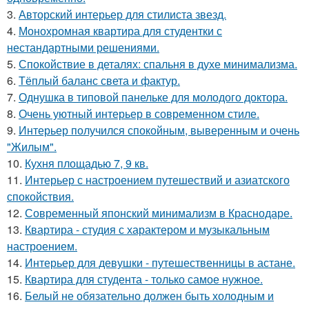
3.
Авторский интерьер для стилиста звезд.
4.
Монохромная квартира для студентки с
нестандартными решениями.
5.
Спокойствие в деталях: спальня в духе минимализма.
6.
Тёплый баланс света и фактур.
7.
Однушка в типовой панельке для молодого доктора.
8.
Очень уютный интерьер в современном стиле.
9.
Интерьер получился спокойным, выверенным и очень
"Жилым".
10.
Кухня площадью 7, 9 кв.
11.
Интерьер с настроением путешествий и азиатского
спокойствия.
12.
Современный японский минимализм в Краснодаре.
13.
Квартира - студия с характером и музыкальным
настроением.
14.
Интерьер для девушки - путешественницы в астане.
15.
Квартира для студента - только самое нужное.
16.
Белый не обязательно должен быть холодным и