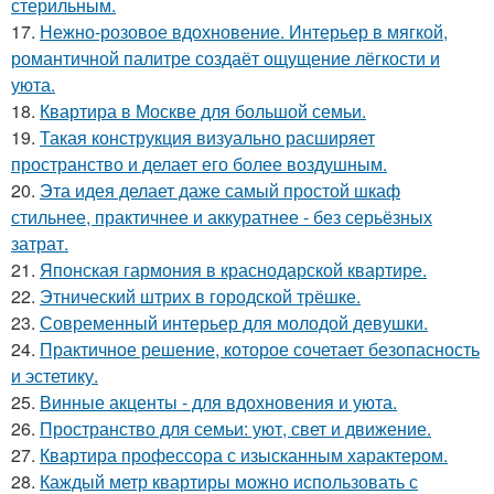
стерильным.
17.
Нежно-розовое вдохновение. Интерьер в мягкой,
романтичной палитре создаёт ощущение лёгкости и
уюта.
18.
Квартира в Москве для большой семьи.
19.
Такая конструкция визуально расширяет
пространство и делает его более воздушным.
20.
Эта идея делает даже самый простой шкаф
стильнее, практичнее и аккуратнее - без серьёзных
затрат.
21.
Японская гармония в краснодарской квартире.
22.
Этнический штрих в городской трёшке.
23.
Современный интерьер для молодой девушки.
24.
Практичное решение, которое сочетает безопасность
и эстетику.
25.
Винные акценты - для вдохновения и уюта.
26.
Пространство для семьи: уют, свет и движение.
27.
Квартира профессора с изысканным характером.
28.
Каждый метр квартиры можно использовать с