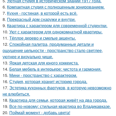
5.
Уютная студия в историческом здании 1917 года.
6.
Компактная студия с полноценным зонированием.
7.
Кухня - гостиная, в которой есть всё.
8.
Прекрасный дом снаружи и внутри.
9.
Квартира с характером для современной студентки.
10.
Уют с характером для однокомнатной квартиры.
11.
Тёплое дерево и смелые акценты.
12.
Спокойная палитра, продуманные детали и
ощущение цельности - пространство стало светлее,
уютнее и визуально чище.
13.
Яркая детская для юного хоккеиста.
14.
Белая мебель в интерьере: чистота и гармония.
15.
Мини - пространство с характером.
16.
Студия, которая хранит историю города.
17.
Эстетика кухонных фартуков, в которую невозможно
не влюбиться.
18.
Квартира для семьи, которая живёт на два города.
19.
Все по-новому: стильная квартира во Владикавказе.
20.
Поймай момент - добавь цвета!