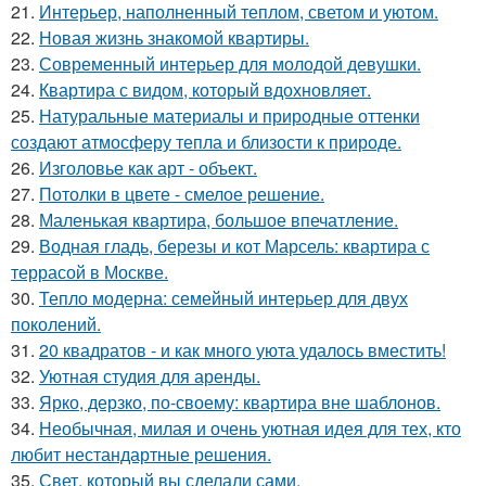
21.
Интерьер, наполненный теплом, светом и уютом.
22.
Новая жизнь знакомой квартиры.
23.
Современный интерьер для молодой девушки.
24.
Квартира с видом, который вдохновляет.
25.
Натуральные материалы и природные оттенки
создают атмосферу тепла и близости к природе.
26.
Изголовье как арт - объект.
27.
Потолки в цвете - смелое решение.
28.
Маленькая квартира, большое впечатление.
29.
Водная гладь, березы и кот Марсель: квартира с
террасой в Москве.
30.
Тепло модерна: семейный интерьер для двух
поколений.
31.
20 квадратов - и как много уюта удалось вместить!
32.
Уютная студия для аренды.
33.
Ярко, дерзко, по-своему: квартира вне шаблонов.
34.
Необычная, милая и очень уютная идея для тех, кто
любит нестандартные решения.
35.
Свет, который вы сделали сами.