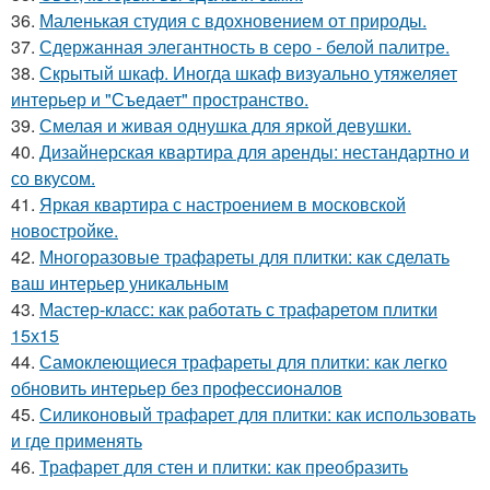
36.
Маленькая студия с вдохновением от природы.
37.
Сдержанная элегантность в серо - белой палитре.
38.
Скрытый шкаф. Иногда шкаф визуально утяжеляет
интерьер и "Съедает" пространство.
39.
Смелая и живая однушка для яркой девушки.
40.
Дизайнерская квартира для аренды: нестандартно и
со вкусом.
41.
Яркая квартира с настроением в московской
новостройке.
42.
Многоразовые трафареты для плитки: как сделать
ваш интерьер уникальным
43.
Мастер-класс: как работать с трафаретом плитки
15х15
44.
Самоклеющиеся трафареты для плитки: как легко
обновить интерьер без профессионалов
45.
Силиконовый трафарет для плитки: как использовать
и где применять
46.
Трафарет для стен и плитки: как преобразить