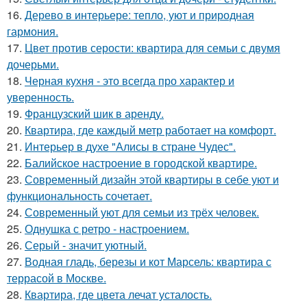
16.
Дерево в интерьере: тепло, уют и природная
гармония.
17.
Цвет против серости: квартира для семьи с двумя
дочерьми.
18.
Черная кухня - это всегда про характер и
уверенность.
19.
Французский шик в аренду.
20.
Квартира, где каждый метр работает на комфорт.
21.
Интерьер в духе "Алисы в стране Чудес".
22.
Балийское настроение в городской квартире.
23.
Современный дизайн этой квартиры в себе уют и
функциональность сочетает.
24.
Современный уют для семьи из трёх человек.
25.
Однушка с ретро - настроением.
26.
Серый - значит уютный.
27.
Водная гладь, березы и кот Марсель: квартира с
террасой в Москве.
28.
Квартира, где цвета лечат усталость.