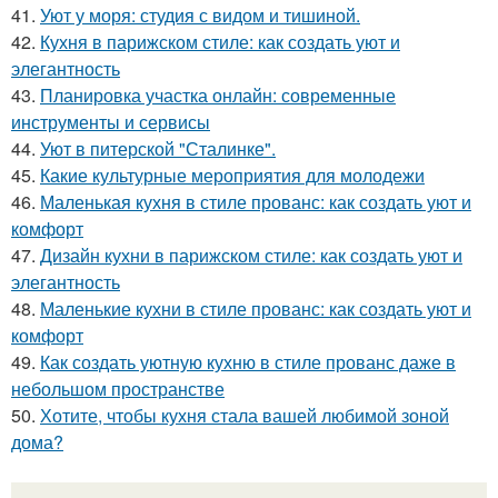
41.
Уют у моря: студия с видом и тишиной.
42.
Кухня в парижском стиле: как создать уют и
элегантность
43.
Планировка участка онлайн: современные
инструменты и сервисы
44.
Уют в питерской "Сталинке".
45.
Какие культурные мероприятия для молодежи
46.
Маленькая кухня в стиле прованс: как создать уют и
комфорт
47.
Дизайн кухни в парижском стиле: как создать уют и
элегантность
48.
Маленькие кухни в стиле прованс: как создать уют и
комфорт
49.
Как создать уютную кухню в стиле прованс даже в
небольшом пространстве
50.
Хотите, чтобы кухня стала вашей любимой зоной
дома?