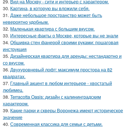
29.
Вид на Москву - сити и интерьер с характером.
30.
Картина, в которую вы вложили себя.
31.
Даже небольшое пространство может быть
невероятно удобным.
32.
Маленькая квартира с большим вкусом.
33.
Интересные факты о Москве, которые вы не знали
34.
Обшивка стен фанерой своими руками: пошаговая
инструкция
35.
Дизайнерская квартира для аренды: нестандартно и
со вкусом.
36.
Двухуровневый лофт: максимум простора на 82
квадратах.
37.
Главный акцент в любом интерьере - хвостатый
любимец.
38.
Terracotta Oasis: дизайн с калининградским
характером.
39.
Какие парки и скверы Воронежа имеют историческое
значение
40.
Современная классика для семьи с детьми.