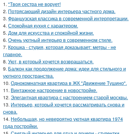
1.
"Твоя сестра не ворует!
2.
Потрясающий дизайн интерьера частного дома.
3.
Французская классика в современной интерпретации.
4.
Спокойная кухня с характером.
5.
Дом для искусства и спокойной жизни.
6.
Очень уютный интерьер в современном стиле.
7.
Крошка - студия, которая доказывает: метры - не
главное.
8.
Уют, в который хочется возвращаться.
9.
Балкон как продолжение дома: идеи для стильного и
уютного пространства.
10.
Однокомнатная квартира в ЖК "Движение Тушино".
11.
Винтажное настроение в новостройке.
12.
Элегантная квартира с настроением старой москвы.
13.
Интерьер, который хочется рассматривать снова и
снова.
14.
Небольшая, но невероятно уютная квартира 1974
года постройки.
15.
Светлый интерьер для отца и дочери - студентки.