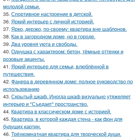
молодой семьи.
35.
Спортивное настроение в детской.
36.
Яркий интерьер с личной историей.
37.
Ярко, дерзко, по-своему: квартира вне шаблонов.
38.
Как в загородном доме, но в городе.
39.
Два уровня уюта и свободы.
40.
Однушка с характером: бетон, тёмные оттенки и
розовые акценты.
41.
Яркий интерьер для семьи, влюблённой в
путешествия.
42.
Фанера в деревянном доме: полное руководство по
использованию
43.
Скрытый шкаф. Иногда шкаф визуально утяжеляет
интерьер и "Съедает" пространство.
44.
Квартира в классическом доме с историей.
45.
Квартира, в которой каждая стена - как фон для
будущих картин.
46.
Трёхкомнатная квартира для творческой души.