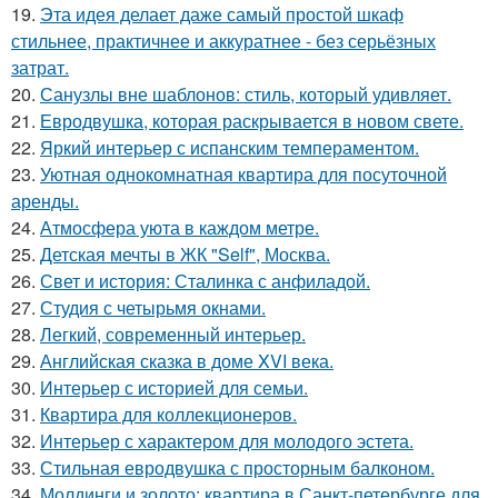
19.
Эта идея делает даже самый простой шкаф
стильнее, практичнее и аккуратнее - без серьёзных
затрат.
20.
Санузлы вне шаблонов: стиль, который удивляет.
21.
Евродвушка, которая раскрывается в новом свете.
22.
Яркий интерьер с испанским темпераментом.
23.
Уютная однокомнатная квартира для посуточной
аренды.
24.
Атмосфера уюта в каждом метре.
25.
Детская мечты в ЖК "Self", Москва.
26.
Свет и история: Сталинка с анфиладой.
27.
Студия с четырьмя окнами.
28.
Легкий, современный интерьер.
29.
Английская сказка в доме XVI века.
30.
Интерьер с историей для семьи.
31.
Квартира для коллекционеров.
32.
Интерьер с характером для молодого эстета.
33.
Стильная евродвушка с просторным балконом.
34.
Молдинги и золото: квартира в Санкт-петербурге для