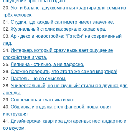
ощущение простора создают.
30.
Уют и баланс: двухкомнатная квартира для семьи из
трёх человек.
31.
Студия, где каждый сантиметр имеет значение.
32.
Журнальный столик как зеркало характера.
33.
Ар - деко в новостройке: "Гэтсби" на современный
лад.
34.
Интерьер, который сразу вызывает ощущение
спокойствия и уюта.
35.
Лепнина - стильно, а не пафосно.
36.
Сложно поверить, что это та же самая квартира!
37.
Пастель - но со смыслом.
38.
Универсальный, но не скучный: стильная двушка для
аренды.
39.
Современная классика и уют.
40.
Обшивка и отделка стен фанерой: пошаговая
инструкция
41.
Дизайнерская квартира для аренды: нестандартно и
со вкусом.