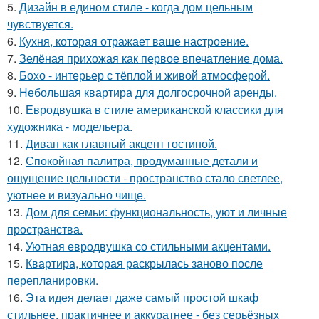
5.
Дизайн в едином стиле - когда дом цельным
чувствуется.
6.
Кухня, которая отражает ваше настроение.
7.
Зелёная прихожая как первое впечатление дома.
8.
Бохо - интерьер с тёплой и живой атмосферой.
9.
Небольшая квартира для долгосрочной аренды.
10.
Евродвушка в стиле американской классики для
художника - модельера.
11.
Диван как главный акцент гостиной.
12.
Спокойная палитра, продуманные детали и
ощущение цельности - пространство стало светлее,
уютнее и визуально чище.
13.
Дом для семьи: функциональность, уют и личные
пространства.
14.
Уютная евродвушка со стильными акцентами.
15.
Квартира, которая раскрылась заново после
перепланировки.
16.
Эта идея делает даже самый простой шкаф
стильнее, практичнее и аккуратнее - без серьёзных