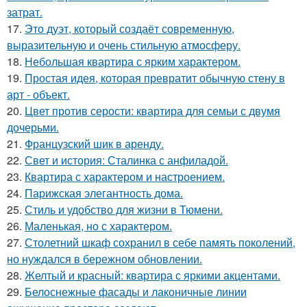
затрат.
17.
Это дуэт, который создаёт современную,
выразительную и очень стильную атмосферу.
18.
Небольшая квартира с ярким характером.
19.
Простая идея, которая превратит обычную стену в
арт - объект.
20.
Цвет против серости: квартира для семьи с двумя
дочерьми.
21.
Французский шик в аренду.
22.
Свет и история: Сталинка с анфиладой.
23.
Квартира с характером и настроением.
24.
Парижская элегантность дома.
25.
Стиль и удобство для жизни в Тюмени.
26.
Маленькая, но с характером.
27.
Столетний шкаф сохранил в себе память поколений,
но нуждался в бережном обновлении.
28.
Желтый и красный: квартира с яркими акцентами.
29.
Белоснежные фасады и лаконичные линии