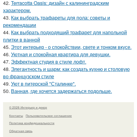
42.
Terracotta Oasis: дизайн с калининградским
характером.
43.
Как выбрать трафареты для пола: советы и
рекомендации
44.
Как выбрать подходящий трафарет для напольной
плитки в ванной
45.
Этот интерьер - о спокойствии, свете и тонком вкусе.
46.
Уютная и спокойная квартира для девушки.
47.
Эффектная студия в стиле лофт.
48.
Элегантность и шарм: как создать кухню и столовую
во французском стиле
49.
Уют в питерской "Сталинке".
50.
Ванная, где хочется задержаться подольше.
© 2026 Интерьер и декор
Контакты
Пользовательское соглашение
Политика конфидециальности
Обратная связь