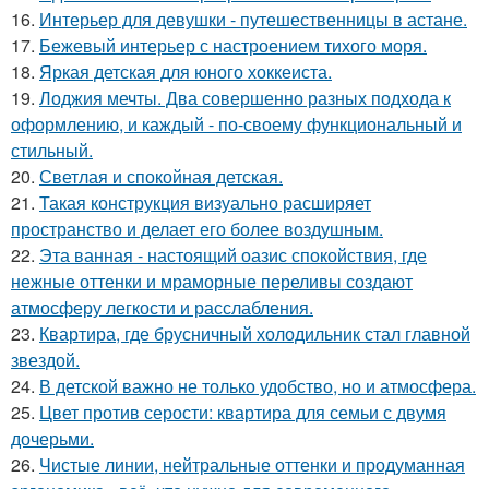
16.
Интерьер для девушки - путешественницы в астане.
17.
Бежевый интерьер с настроением тихого моря.
18.
Яркая детская для юного хоккеиста.
19.
Лоджия мечты. Два совершенно разных подхода к
оформлению, и каждый - по-своему функциональный и
стильный.
20.
Светлая и спокойная детская.
21.
Такая конструкция визуально расширяет
пространство и делает его более воздушным.
22.
Эта ванная - настоящий оазис спокойствия, где
нежные оттенки и мраморные переливы создают
атмосферу легкости и расслабления.
23.
Квартира, где брусничный холодильник стал главной
звездой.
24.
В детской важно не только удобство, но и атмосфера.
25.
Цвет против серости: квартира для семьи с двумя
дочерьми.
26.
Чистые линии, нейтральные оттенки и продуманная