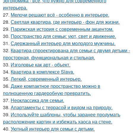
эргономика - всё, что нужно для современного
интерьера.
27.
Мелочи решают всё - особенно в интерьере.
28.
Светлая квартира, где интерьер - фон для жизни.
29.
Парижская история с современным акцентом.
30.
Пространство для семьи: уют, свет и движение.
31.
Сдержанный интерьер для молодого мужчины.
32.
Квартира спроектирована для семьи с двумя детьми -
просторная, функциональная и стильная.
33.
Изголовье как арт - объект.
34.
Квартира в комплексе Slava.
35.
Легкий, современный интерьер.
36.
Даже компактное пространство можно в
полноценную гардеробную превратить.
37.
Неоклассика для семьи.
38.
Апартаменты с террасой и видом на природу.
39.
Используйте шаблоны, чтобы заранее продумать
расположение картин и избежать хаоса на стене.
40.
Уютный интерьер для семьи с детьми.