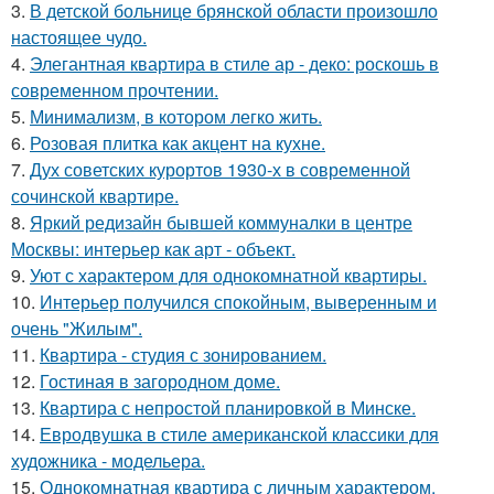
3.
В детской больнице брянской области произошло
настоящее чудо.
4.
Элегантная квартира в стиле ар - деко: роскошь в
современном прочтении.
5.
Минимализм, в котором легко жить.
6.
Розовая плитка как акцент на кухне.
7.
Дух советских курортов 1930-х в современной
сочинской квартире.
8.
Яркий редизайн бывшей коммуналки в центре
Москвы: интерьер как арт - объект.
9.
Уют с характером для однокомнатной квартиры.
10.
Интерьер получился спокойным, выверенным и
очень "Жилым".
11.
Квартира - студия с зонированием.
12.
Гостиная в загородном доме.
13.
Квартира с непростой планировкой в Минске.
14.
Евродвушка в стиле американской классики для
художника - модельера.
15.
Однокомнатная квартира с личным характером.