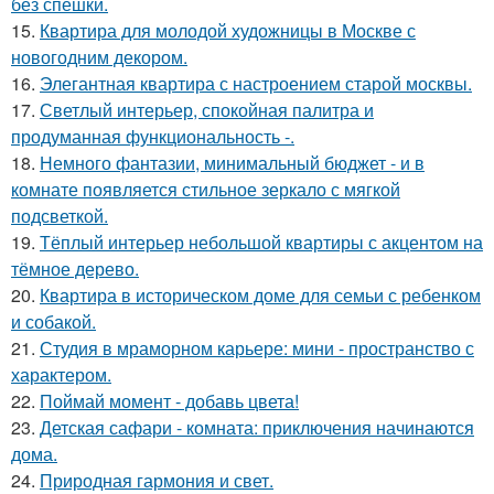
без спешки.
15.
Квартира для молодой художницы в Москве с
новогодним декором.
16.
Элегантная квартира с настроением старой москвы.
17.
Светлый интерьер, спокойная палитра и
продуманная функциональность -.
18.
Немного фантазии, минимальный бюджет - и в
комнате появляется стильное зеркало с мягкой
подсветкой.
19.
Тёплый интерьер небольшой квартиры с акцентом на
тёмное дерево.
20.
Квартира в историческом доме для семьи с ребенком
и собакой.
21.
Студия в мраморном карьере: мини - пространство с
характером.
22.
Поймай момент - добавь цвета!
23.
Детская сафари - комната: приключения начинаются
дома.
24.
Природная гармония и свет.