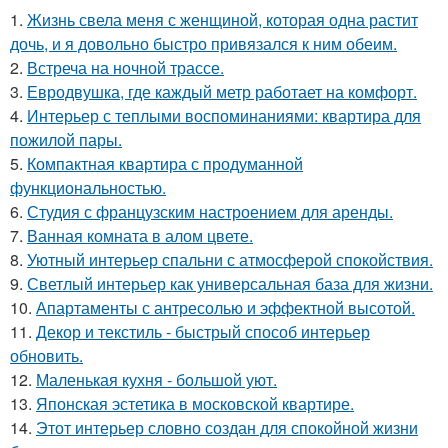
1.
Жизнь свела меня с женщиной, которая одна растит
дочь, и я довольно быстро привязался к ним обеим.
2.
Встреча на ночной трассе.
3.
Евродвушка, где каждый метр работает на комфорт.
4.
Интерьер с теплыми воспоминаниями: квартира для
пожилой пары.
5.
Компактная квартира с продуманной
функциональностью.
6.
Студия с французским настроением для аренды.
7.
Ванная комната в алом цвете.
8.
Уютный интерьер спальни с атмосферой спокойствия.
9.
Светлый интерьер как универсальная база для жизни.
10.
Апартаменты с антресолью и эффектной высотой.
11.
Декор и текстиль - быстрый способ интерьер
обновить.
12.
Маленькая кухня - большой уют.
13.
Японская эстетика в московской квартире.
14.
Этот интерьер словно создан для спокойной жизни