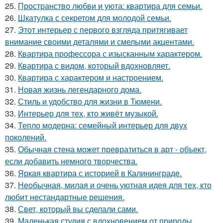
25.
Пространство любви и уюта: квартира для семьи.
26.
Шкатулка с секретом для молодой семьи.
27.
Этот интерьер с первого взгляда притягивает
внимание своими деталями и смелыми акцентами.
28.
Квартира профессора с изысканным характером.
29.
Квартира с видом, который вдохновляет.
30.
Квартира с характером и настроением.
31.
Новая жизнь легендарного дома.
32.
Стиль и удобство для жизни в Тюмени.
33.
Интерьер для тех, кто живёт музыкой.
34.
Тепло модерна: семейный интерьер для двух
поколений.
35.
Обычная стена может превратиться в арт - объект,
если добавить немного творчества.
36.
Яркая квартира с историей в Калининграде.
37.
Необычная, милая и очень уютная идея для тех, кто
любит нестандартные решения.
38.
Свет, который вы сделали сами.
39.
Маленькая студия с вдохновением от природы.